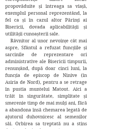
propovăduite și întreaga sa viață, 
exemplul personal reprezentând, la 
fel ca și în cazul altor Părinți ai 
Bisericii, dovada aplicabilității și 
utilității cunoașterii sale.
   Râvnitor al unor nevoințe cât mai 
aspre, Sfântul a refuzat funcțiile și 
sarcinile de reprezentare ori 
administrative ale Bisericii timpurii, 
renunțând, după doar cinci luni, la 
funcția de episcop de Ninive (în 
Asiria de Nord), pentru a se retrage 
în pustia muntelui Matout. Aici a 
trăit în singurătate, simplitate și 
smerenie timp de mai mulți ani, fără 
a abandona însă chemarea legată de 
ajutorul duhovnicesc al semenilor 
săi. Orbirea sa treptată nu a stins 