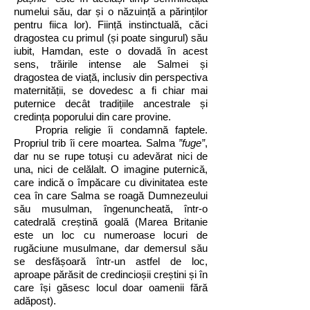
numelui său, dar și o năzuință a părinților
pentru fiica lor). Ființă instinctuală, căci
dragostea cu primul (și poate singurul) său
iubit, Hamdan, este o dovadă în acest
sens, trăirile intense ale Salmei și
dragostea de viață, inclusiv din perspectiva
maternității, se dovedesc a fi chiar mai
puternice decât tradițiile ancestrale și
credința poporului din care provine.
Propria religie îi condamnă faptele.
Propriul trib îi cere moartea. Salma
”fuge”
,
dar nu se rupe totuși cu adevărat nici de
una, nici de celălalt. O imagine puternică,
care indică o împăcare cu divinitatea este
cea în care Salma se roagă Dumnezeului
său musulman, îngenuncheată, într-o
catedrală creștină goală (Marea Britanie
este un loc cu numeroase locuri de
rugăciune musulmane, dar demersul său
se desfășoară într-un astfel de loc,
aproape părăsit de credincioșii creștini și în
care își găsesc locul doar oamenii fără
adăpost).