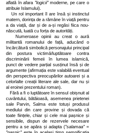
aflată în afara
”logicii”
moderne, pe care o
atribuie Islamului).
Un rol important îl are însă și instinctul
matern, dorința de a rămâne în viață pentru
a da viață, dar și de a-și regăsi fiica nou-
născută, luată cu forța de autorități.
Numeroase opinii au creat o aură
militantă romanului de față, aducând o
încărcătură simbolică personajului principal
din postura victimă/luptătoare contra
discriminării femeii în lumea islamică,
punct de vedere parțial susținut însă și de
argumente (afirmația este valabilă eventual
din perspectiva preocupărilor autoarei și a
celorlalte creații literare ale sale, dar nu și
al eroinei prezentului roman).
Fără a fi o luptătoare în sensul obișnuit al
cuvântului, bătăioasă, asemenea prietenei
sale Parvin, Salma este totuși produsul
mediului din care provine și dovada că
toate ființele, chiar și cele mai pașnice și
sensibile, dispun de rezervele necesare
pentru a se apăra și adapta (
”salamaa”
=
”pașnic”
este în același timp semnificația