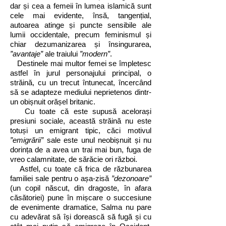
dar și cea a femeii în lumea islamică sunt
cele mai evidente, însă, tangențial,
autoarea atinge și puncte sensibile ale
lumii occidentale, precum feminismul și
chiar dezumanizarea și însingurarea,
”avantaje”
ale traiului
”modern”
.
Destinele mai multor femei se împletesc
astfel în jurul personajului principal, o
străină, cu un trecut întunecat, încercând
să se adapteze mediului neprietenos dintr-
un obișnuit orășel britanic.
Cu toate că este supusă acelorași
presiuni sociale, această străină nu este
totuși un emigrant tipic, căci motivul
”emigrării”
sale este unul neobișnuit și nu
dorința de a avea un trai mai bun, fuga de
vreo calamnitate, de sărăcie ori război.
Astfel, cu toate că frica de răzbunarea
familiei sale pentru o așa-zisă
”dezonoare”
(un copil născut, din dragoste, în afara
căsătoriei) pune în mișcare o succesiune
de evenimente dramatice, Salma nu pare
cu adevărat să își dorească să fugă și cu