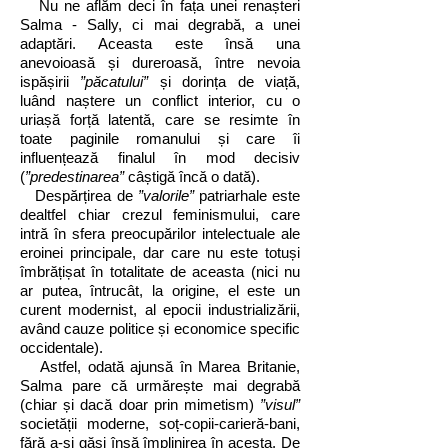
Nu ne aflăm deci în fața unei renașteri
Salma - Sally, ci mai degrabă, a unei
adaptări. Aceasta este însă una
anevoioasă și dureroasă, între nevoia
ispășirii
”păcatului”
și dorința de viață,
luând naștere un conflict interior, cu o
uriașă forță latentă, care se resimte în
toate paginile romanului și care îi
influențează finalul în mod decisiv
(
”predestinarea”
câștigă încă o dată).
Despărțirea de
”valorile”
patriarhale este
dealtfel chiar crezul feminismului, care
intră în sfera preocupărilor intelectuale ale
eroinei principale, dar care nu este totuși
îmbrățișat în totalitate de aceasta (nici nu
ar putea, întrucât, la origine, el este un
curent modernist, al epocii industrializării,
având cauze politice și economice specific
occidentale).
Astfel, odată ajunsă în Marea Britanie,
Salma pare că urmărește mai degrabă
(chiar și dacă doar prin mimetism)
”visul”
societății moderne, soț-copii-carieră-bani,
fără a-și găsi însă împlinirea în acesta. De