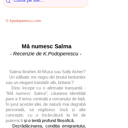
© kpodoperescu.com
Mă numesc Salma
- Recenzie de K.Podoperescu -
Salma Ibrahim Al-Musa sau Sally Asher?
Un sălbatic iris negru din ținutul beduinilor
sau un elegant trandafir alb, britanic?
Deși începe cu o afirmație tranșantă -
”Mă numesc Salma”
, căutarea identității
pare a fi tema centrală a romanului de față.
În jurul acestei idei, de natură mai degrabă
personală, se regăsesc însă și alte
concepte, cu o încărcătură la fel de
puternică
și o tentă profund filosofică.
Dezrădăcinarea, condiția emigrantului,