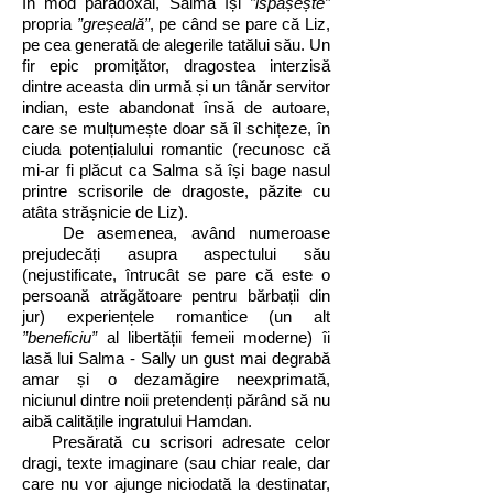
În mod paradoxal, Salma își
”ispășește”
propria
”greșeală”
, pe când se pare că Liz,
pe cea generată de alegerile tatălui său. Un
fir epic promițător, dragostea interzisă
dintre aceasta din urmă și un tânăr servitor
indian, este abandonat însă de autoare,
care se mulțumește doar să îl schițeze, în
ciuda potențialului romantic (recunosc că
mi-ar fi plăcut ca Salma să își bage nasul
printre scrisorile de dragoste, păzite cu
atâta strășnicie de Liz).
De asemenea, având numeroase
prejudecăți asupra aspectului său
(nejustificate, întrucât se pare că este o
persoană atrăgătoare pentru bărbații din
jur) experiențele romantice (un alt
”beneficiu”
al libertății femeii moderne) îi
lasă lui Salma - Sally un gust mai degrabă
amar și o dezamăgire neexprimată,
niciunul dintre noii pretendenți părând să nu
aibă calitățile ingratului Hamdan.
Presărată cu scrisori adresate celor
dragi, texte imaginare (sau chiar reale, dar
care nu vor ajunge niciodată la destinatar,