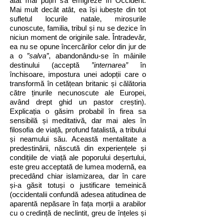
atât mai puțin să emigreze în Occident.
Mai mult decât atât, ea își iubește din tot
sufletul locurile natale, mirosurile
cunoscute, familia, tribul și nu se dezice în
niciun moment de originile sale. Întradevăr,
ea nu se opune încercărilor celor din jur de
a o
”salva”
, abandonându-se în mâinile
destinului (acceptă
”internarea”
în
închisoare, impostura unei adopții care o
transformă în cetățean britanic și călătoria
către ținurile necunoscute ale Europei,
având drept ghid un pastor creștin).
Explicația o găsim probabil în firea sa
sensibilă și meditativă, dar mai ales în
filosofia de viață, profund fatalistă, a tribului
și neamului său. Această mentalitate a
predestinării, născută din experiențele și
condițiile de viață ale poporului deșertului,
este greu acceptată de lumea modernă, ea
precedând chiar islamizarea, dar în care
și-a găsit totuși o justificare temeinică
(occidentalii confundă adesea atitudinea de
aparentă nepăsare în fața morții a arabilor
cu o credință de neclintit, greu de înțeles și