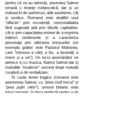
pentru că nu au adresă), povestea Salmei
emană o tristețe melancolică, dar și un
mănunchi de parfumuri, atât autohtone, cât
și exotice. Romanul este dealtfel unul
”olfactiv”
prin excelență, senzorialitatea
fiind sugerată atât prin titlurile capitolelor,
cât și prin capacitatea eroinei de a exprima
indirect sentimente și a caracteriza
personaje prin utilizarea mirosurilor (un
exemplu grăitor este Pastorul Mahoney,
care
”mirosea a cărți, a foc, a lavandă, a
miere și a vin”)
. Un lucru asemănător se
petrece și cu muzica, fluierul Salmei dar și
melodiile
”moderne”
servind drept metodă
curativă și de revitalizare.
În ciuda temei tragice (romanul este
asemenea Salmei, cu
”prea mult trecut”
și
”prea puțin viitor”
), umorul britanic este
totuși prezent, în doza perfectă pentru a da
credibilitate personajelor și a crea cadrul
de
”optimism rezervat”
specific aventurilor
cu parfum
”exotic”
ale unor supuși ai
majestății sale.
Prin fragmentarea în
”pastile”
de