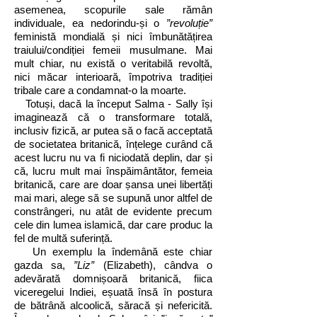
asemenea, scopurile sale rămân
individuale, ea nedorindu-și o
”revoluție”
feministă mondială și nici îmbunătățirea
traiului/condiției femeii musulmane. Mai
mult chiar, nu există o veritabilă revoltă,
nici măcar interioară, împotriva tradiției
tribale care a condamnat-o la moarte.
Totuși, dacă la început Salma - Sally își
imaginează că o transformare totală,
inclusiv fizică, ar putea să o facă acceptată
de societatea britanică, înțelege curând că
acest lucru nu va fi niciodată deplin, dar și
că, lucru mult mai înspăimântător, femeia
britanică, care are doar șansa unei libertăți
mai mari, alege să se supună unor altfel de
constrângeri, nu atât de evidente precum
cele din lumea islamică, dar care produc la
fel de multă suferință.
Un exemplu la îndemână este chiar
gazda sa,
”Liz”
(Elizabeth), cândva o
adevărată domnișoară britanică, fiica
viceregelui Indiei, eșuată însă în postura
de bătrână alcoolică, săracă și nefericită.