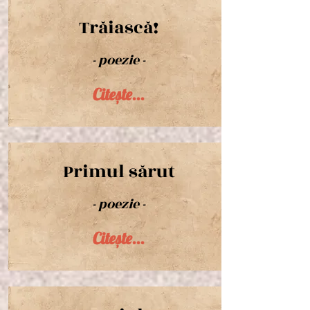
Trăiască!
- poezie -
Citește...
Primul sărut
- poezie -
Citește...