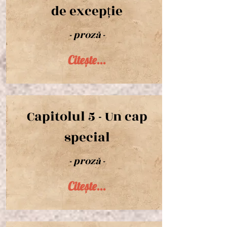
de excepție
- proză -
Citește...
Capitolul 5 - Un cap
special
- proză -
Citește...