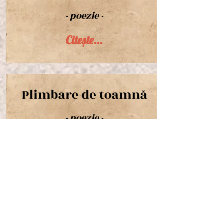
- poezie -
Citește...
Plimbare de toamnă
- poezie -
Citește...
Legiunea
Arhanghelului Mihail