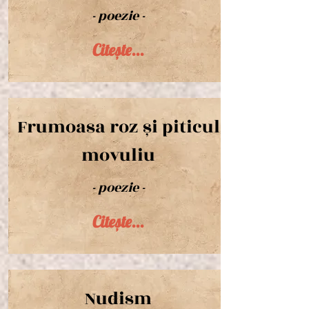
- poezie -
Citește...
Frumoasa roz și piticul
movuliu
- poezie -
Citește...
Nudism