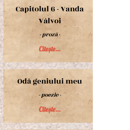
Capitolul 6 - Vanda
Vâlvoi
- proză -
Citește...
Odă geniului meu
- poezie -
Citește...