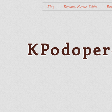
Blog
Romane, Nuvele, Schițe
Bas
KPodoper