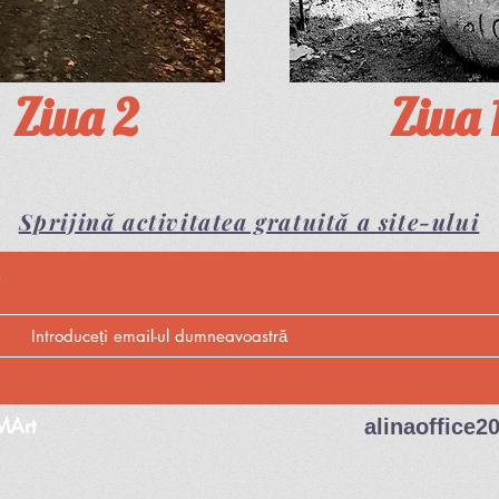
Ziua 2
Ziua 
Sprijină activitatea gratuită a site-ului
MArt
alinaoffice