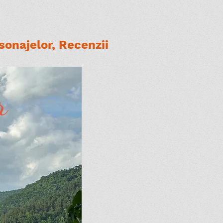
onajelor, Recenzii
r