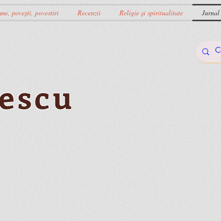
me, povești, povestiri
Recenzii
Religie și spiritualitate
Jurnal
escu