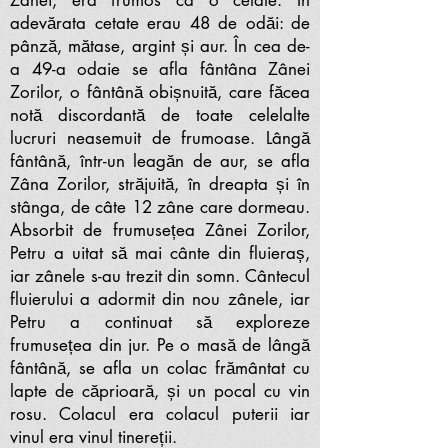
Zânei, era frumos ca o cetate. În
adevărata cetate erau 48 de odăi: de
pânză, mătase, argint și aur. În cea de-
a 49-a odaie se afla fântâna Zânei
Zorilor, o fântână obișnuită, care făcea
notă discordantă de toate celelalte
lucruri neasemuit de frumoase. Lângă
fântână, într-un leagăn de aur, se afla
Zâna Zorilor, străjuită, în dreapta și în
stânga, de câte 12 zâne care dormeau.
Absorbit de frumusețea Zânei Zorilor,
Petru a uitat să mai cânte din fluieraș,
iar zânele s-au trezit din somn. Cântecul
fluierului a adormit din nou zânele, iar
Petru a continuat să exploreze
frumusețea din jur. Pe o masă de lângă
fântână, se afla un colac frământat cu
lapte de căprioară, și un pocal cu vin
rosu. Colacul era colacul puterii iar
vinul era vinul tinereții.