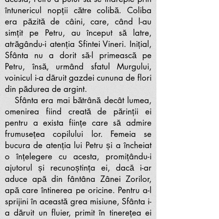
întunericul nopții către colibă. Coliba
era păzită de câini, care, când l-au
simțit pe Petru, au început să latre,
atrăgându-i atenția Sfintei Vineri. Inițial,
Sfânta nu a dorit să-l primească pe
Petru, însă, urmând sfatul Murgului,
voinicul i-a dăruit gazdei cununa de flori
din pădurea de argint.
Sfânta era mai bătrână decât lumea,
omenirea fiind creată de părinții ei
pentru a exista ființe care să admire
frumusețea copilului lor. Femeia se
bucura de atenția lui Petru și a încheiat
o înțelegere cu acesta, promițându-i
ajutorul și recunoștința ei, dacă i-ar
aduce apă din fântâna Zânei Zorilor,
apă care întinerea pe oricine. Pentru a-l
sprijini în această grea misiune, Sfânta i-
a dăruit un fluier, primit în tinerețea ei