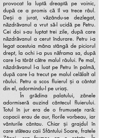
provocat la luptă dreaptă pe voinic,
după ce a promis că îl va trece râul.
Deși a jurat, văzându-se dezlegat,
năzdrăvanul a vrut să-l ucidă pe Petru.
Cei doi s-au luptat trei zile, după care
năzdrăvanul a cerut îndurare. Petru i-a
legat acestuia mâna stângă de piciorul
drept, la ochi i-a pus năframa sa, după
care l-a târât către malul râului. Pe mal,
năzdrăvanul l-a luat pe Petru în palmă,
după care l-a trecut pe malul celălalt al
râului. Petru a scos fluierul și a cântat
din el, adormindu-l pe uriaș.
În grădina palatului, zânele
adormiseră auzind cântecul fluierului.
Totul în jur era de o frumusețe rară:
copacii erau de aur, florile vorbeau, iar
vânturile cântau. Chiar și grajdul în
care stăteau caii Sfântului Soare, fratele