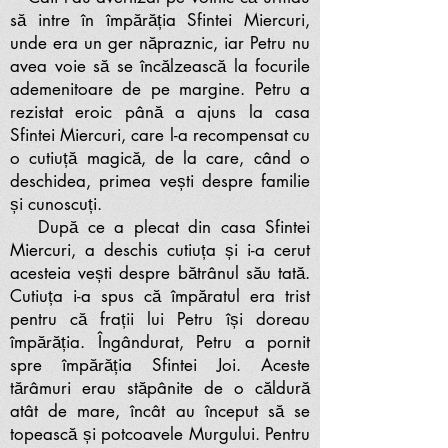
să intre în împărăția Sfintei Miercuri,
unde era un ger năpraznic, iar Petru nu
avea voie să se încălzească la focurile
ademenitoare de pe margine. Petru a
rezistat eroic până a ajuns la casa
Sfintei Miercuri, care l-a recompensat cu
o cutiuță magică, de la care, când o
deschidea, primea vești despre familie
și cunoscuți.
După ce a plecat din casa Sfintei
Miercuri, a deschis cutiuța și i-a cerut
acesteia vești despre bătrânul său tată.
Cutiuța i-a spus că împăratul era trist
pentru că frații lui Petru își doreau
împărăția. Îngândurat, Petru a pornit
spre împărăția Sfintei Joi. Aceste
tărâmuri erau stăpânite de o căldură
atât de mare, încât au început să se
topească și potcoavele Murgului. Pentru