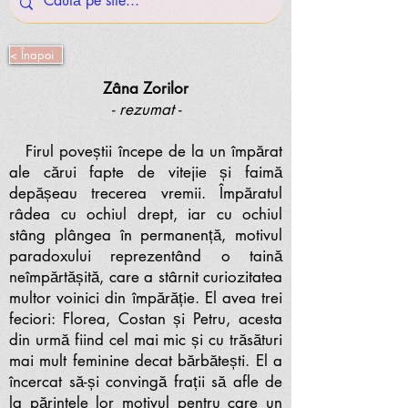
< Înapoi
Zâna Zorilor
- rezumat -
Firul poveștii începe de la un împărat
ale cărui fapte de vitejie și faimă
depășeau trecerea vremii. Împăratul
râdea cu ochiul drept, iar cu ochiul
stâng plângea în permanență, motivul
paradoxului reprezentând o taină
neîmpărtășită, care a stârnit curiozitatea
multor voinici din împărăție. El avea trei
feciori: Florea, Costan și Petru, acesta
din urmă fiind cel mai mic și cu trăsături
mai mult feminine decat bărbătești. El a
încercat să-și convingă frații să afle de
la părintele lor motivul pentru care un