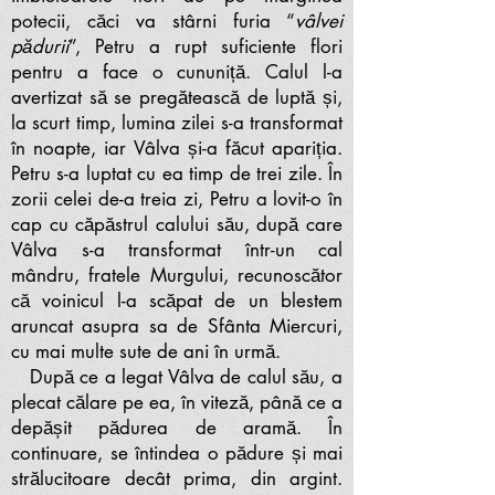
potecii, căci va stârni furia “
vâlvei
pădurii
”, Petru a rupt suficiente flori
pentru a face o cununiță. Calul l-a
avertizat să se pregătească de luptă și,
la scurt timp, lumina zilei s-a transformat
în noapte, iar Vâlva și-a făcut apariția.
Petru s-a luptat cu ea timp de trei zile. În
zorii celei de-a treia zi, Petru a lovit-o în
cap cu căpăstrul calului său, după care
Vâlva s-a transformat într-un cal
mândru, fratele Murgului, recunoscător
că voinicul l-a scăpat de un blestem
aruncat asupra sa de Sfânta Miercuri,
cu mai multe sute de ani în urmă.
După ce a legat Vâlva de calul său, a
plecat călare pe ea, în viteză, până ce a
depășit pădurea de aramă. În
continuare, se întindea o pădure și mai
strălucitoare decât prima, din argint.