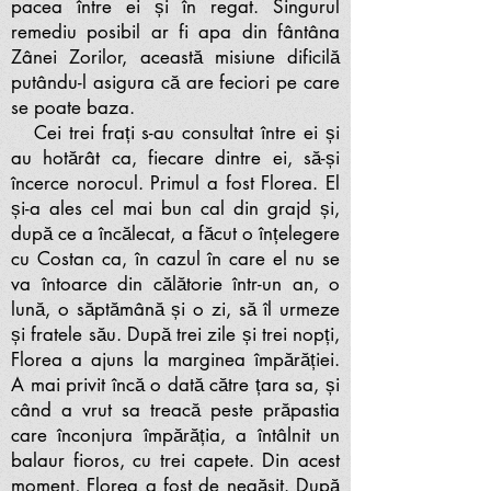
pacea între ei și în regat. Singurul
remediu posibil ar fi apa din fântâna
Zânei Zorilor, această misiune dificilă
putându-l asigura că are feciori pe care
se poate baza.
Cei trei frați s-au consultat între ei și
au hotărât ca, fiecare dintre ei, să-și
încerce norocul. Primul a fost Florea. El
și-a ales cel mai bun cal din grajd și,
după ce a încălecat, a făcut o înțelegere
cu Costan ca, în cazul în care el nu se
va întoarce din călătorie într-un an, o
lună, o săptămână și o zi, să îl urmeze
și fratele său. După trei zile și trei nopți,
Florea a ajuns la marginea împărăției.
A mai privit încă o dată către țara sa, și
când a vrut sa treacă peste prăpastia
care înconjura împărăția, a întâlnit un
balaur fioros, cu trei capete. Din acest
moment, Florea a fost de negăsit. După