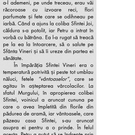
a-l ademeni, pe unde treceau, erau văi
răcoroase cu izvoare reci, flori
parfumate și fete care se odihneau pe
iarbă. Când a ajuns la coliba Sfintei Joi,
căldura s-a potolit, iar Petru a intrat în
vorbă cu bătrâna. Ea l-a rugat să treacă
pe la ea la întoarcere, să o salute pe
Sfânta Vineri și să îi ureze din partea ei
sănătate.
În împărăția Sfintei Vineri era o
temperatură potrivită și peste tot umblau
năluci, fetele
”vântoaselor”
, care se
agitau în așteptarea vârcolacilor. La
sfatul Murgului, în apropierea colibei
Sfintei, voinicul a aruncat cununa pe
care o avea împletită din florile din
pădurea de aramă, iar vântoasele, care
păzeau casa Sfintei, s-au aruncat
asupra ei pentru a o prinde. În felul
acesta, Petru a putut să se îndrepte prin