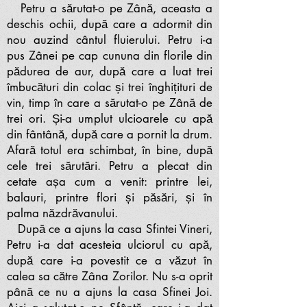
Petru a sărutat-o pe Zână, aceasta a
deschis ochii, după care a adormit din
nou auzind cântul fluierului. Petru i-a
pus Zânei pe cap cununa din florile din
pădurea de aur, după care a luat trei
îmbucături din colac și trei înghițituri de
vin, timp în care a sărutat-o pe Zână de
trei ori. Și-a umplut ulcioarele cu apă
din fântână, după care a pornit la drum.
Afară totul era schimbat, în bine, după
cele trei sărutări. Petru a plecat din
cetate așa cum a venit: printre lei,
balauri, printre flori și păsări, și în
palma năzdrăvanului.
După ce a ajuns la casa Sfintei Vineri,
Petru i-a dat acesteia ulciorul cu apă,
după care i-a povestit ce a văzut în
calea sa către Zâna Zorilor. Nu s-a oprit
până ce nu a ajuns la casa Sfinei Joi.