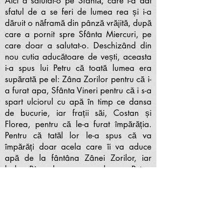
Aici a salutat-o pe Sfântă, care i-a dat
sfatul de a se feri de lumea rea și i-a
dăruit o năframă din pânză vrăjită, după
care a pornit spre Sfânta Miercuri, pe
care doar a salutat-o. Deschizând din
nou cutia aducătoare de vești, aceasta
i-a spus lui Petru că toată lumea era
supărată pe el: Zâna Zorilor pentru că i-
a furat apa, Sfânta Vineri pentru că i s-a
spart ulciorul cu apă în timp ce dansa
de bucurie, iar frații săi, Costan și
Florea, pentru că le-a furat împărăția.
Pentru că tatăl lor le-a spus că va
împărăți doar acela care îi va aduce
apă de la fântâna Zânei Zorilor, iar
baba Birșa le-a spus unde era Petru,
frații plănuiau să-l omoare. Petru a
refuzat să creadă și a dat cu cutia de
pământ, aceasta spărgându-se în 77 de
bucăți.