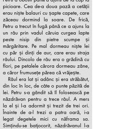
picioare. Cea de-a doua pază a cetății
erau niște balauri cu șapte capete, care
zăceau dormind la soare. De frică,
Petru a trecut în fugă până ce a ajuns la
un râu prin vadul căruia curgea lapte
peste nisip din pietre scumpe și
mărgăritare. Pe mal dormeau niște lei
cu păr și dinți de aur, care erau straja
râului. Dincolo de râu era o grădină cu
flori, pe petalele cărora dormeau zâne,
a căror frumusețe părea că vrăjește.
Râul era lat și adânc și era străbătut,
din loc în loc, de câte o punte păzită de
lei. Petru s-a gândit să îl folosească pe
năzdrăvan pentru a trece râul. A mers
la el și l-a adormit și trezit de trei ori.
Înainte de a-l trezi a patra oară, i-a
legat degetele mici cu năframa sa.
Simțindu-se batjocorit, năzdrăvanul l-a