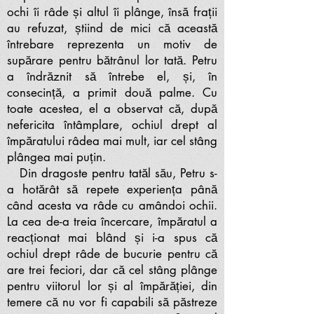
ochi îi râde și altul îi plânge, însă frații
au refuzat, știind de mici că această
întrebare reprezenta un motiv de
supărare pentru bătrânul lor tată. Petru
a îndrăznit să întrebe el, și, în
consecință, a primit două palme. Cu
toate acestea, el a observat că, după
nefericita întâmplare, ochiul drept al
împăratului râdea mai mult, iar cel stâng
plângea mai puțin.
Din dragoste pentru tatăl său, Petru s-
a hotărât să repete experiența până
când acesta va râde cu amândoi ochii.
La cea de-a treia încercare, împăratul a
reacționat mai blând și i-a spus că
ochiul drept râde de bucurie pentru că
are trei feciori, dar că cel stâng plânge
pentru viitorul lor și al împărăției, din
temere că nu vor fi capabili să păstreze