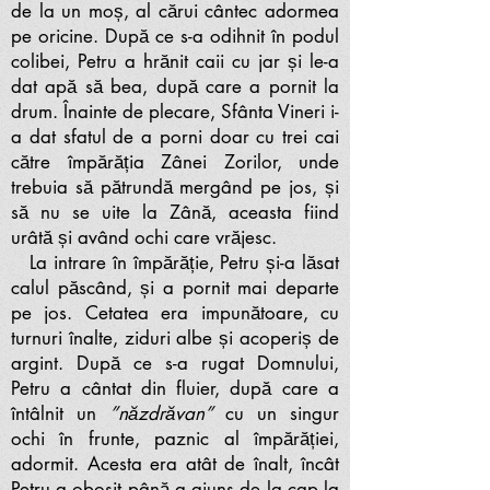
de la un moș, al cărui cântec adormea
pe oricine. După ce s-a odihnit în podul
colibei, Petru a hrănit caii cu jar și le-a
dat apă să bea, după care a pornit la
drum. Înainte de plecare, Sfânta Vineri i-
a dat sfatul de a porni doar cu trei cai
către împărăția Zânei Zorilor, unde
trebuia să pătrundă mergând pe jos, și
să nu se uite la Zână, aceasta fiind
urâtă și având ochi care vrăjesc.
La intrare în împărăție, Petru și-a lăsat
calul păscând, și a pornit mai departe
pe jos. Cetatea era impunătoare, cu
turnuri înalte, ziduri albe și acoperiș de
argint. După ce s-a rugat Domnului,
Petru a cântat din fluier, după care a
întâlnit un
”năzdrăvan”
cu un singur
ochi în frunte, paznic al împărăției,
adormit. Acesta era atât de înalt, încât
Petru a obosit până a ajuns de la cap la