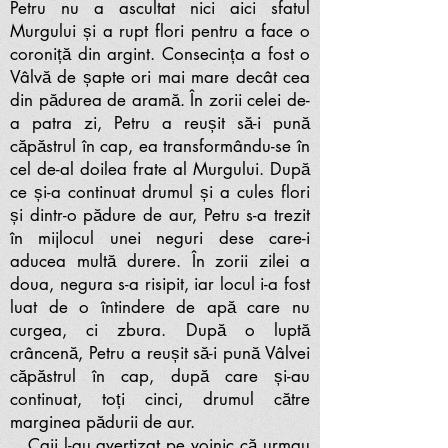
Petru nu a ascultat nici aici sfatul
Murgului și a rupt flori pentru a face o
coroniță din argint. Consecința a fost o
Vâlvă de șapte ori mai mare decât cea
din pădurea de aramă. În zorii celei de-
a patra zi, Petru a reușit să-i pună
căpăstrul în cap, ea transformându-se în
cel de-al doilea frate al Murgului. După
ce și-a continuat drumul și a cules flori
și dintr-o pădure de aur, Petru s-a trezit
în mijlocul unei neguri dese care-i
aducea multă durere. În zorii zilei a
doua, negura s-a risipit, iar locul i-a fost
luat de o întindere de apă care nu
curgea, ci zbura. După o luptă
crâncenă, Petru a reușit să-i pună Vâlvei
căpăstrul în cap, după care și-au
continuat, toți cinci, drumul către
marginea pădurii de aur.
Caii l-au avertizat pe voinic că urmau