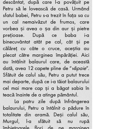
descântat, după care l-a povățuit pe
Petru să le lovească de casă. Urmând
sfatul babei, Petru s-a trezit în fața sa cu
un cal nemaivăzut de frumos, care
vorbea și avea o șa din aur și pietre
prețioase. După ce baba i-a
binecuvântat atât pe cal, cât și pe
călăreț cu câte o cruce, aceștia au
plecat către marginea împărăției. Aici
au întâlnit balaurul care, de această
dată, avea 12 capete pline de “
văpaie
”.
Sfătuit de calul său, Petru a putut trece
mai departe, după ce i-a tăiat balaurului
cel mai mare cap și a băgat sabia în
teacă înainte de a atinge pământul.
La patru zile după înfrângerea
balaurului, Petru a întâlnit o pădure în
totalitate din aramă. Deși calul său,
Murgul, l-a sfătuit să nu rupă
îmbietoarele flori de pe marginea