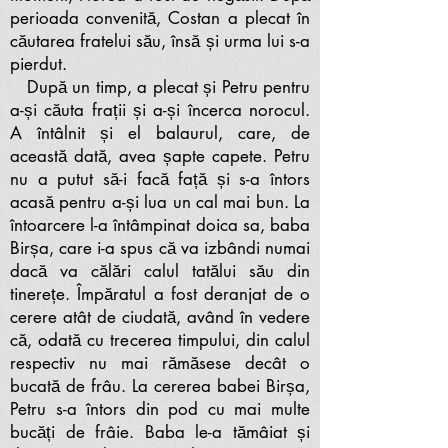
perioada convenită, Costan a plecat în
căutarea fratelui său, însă și urma lui s-a
pierdut.
După un timp, a plecat și Petru pentru
a-și căuta frații și a-și încerca norocul.
A întâlnit și el balaurul, care, de
această dată, avea șapte capete. Petru
nu a putut să-i facă față și s-a întors
acasă pentru a-și lua un cal mai bun. La
întoarcere l-a întâmpinat doica sa, baba
Birșa, care i-a spus că va izbândi numai
dacă va călări calul tatălui său din
tinerețe. Împăratul a fost deranjat de o
cerere atât de ciudată, având în vedere
că, odată cu trecerea timpului, din calul
respectiv nu mai rămăsese decât o
bucată de frâu. La cererea babei Birșa,
Petru s-a întors din pod cu mai multe
bucăți de frâie. Baba le-a tămâiat și