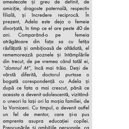
amestecate și greu de definit, de
amiciție, dragoste paternală, respectiv
filială, și încredere reciprocă. În
prezent, Adela este deja o femeie
divorțată, în timp ce el are peste 40 de
ani. Comparând-o pe femeia
atrăgătoare din fața sa cu fetița
răsfățată și ambițioasă de altădată, el
rememorează poznele și întâmplările
din trecut, de pe vremea când tatăl ei,
”domnul M”
, încă mai trăia. Deși de
vârstă diferită, doctorul purtase o
bogată corespondență cu Adela și
după ce fata a mai crescut, până ce
aceasta a devenit adolescentă, vizitând-
o uneori la Iași ori la moșia familiei, de
la Vorniceni. Cu timpul, a devenit astfel
un fel de mentor, care și-a pus
amprenta asupra educației copilei.
Preocupările și ambițiile personale, ca