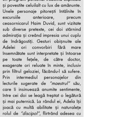
și povestite celuilalt cu lux de amănunte.
Unele personaje pitorești întâlnite în
excursiile anterioare, precum
ceasornicarul Haim Duvid, sunt vizitate
sub diverse pretexte, cei doi stârnind
admirația și creând impresia unui cuplu
de îndrăgostiți. Gesturi obișnuite ale
Adelei ori convorbiri fără mare
însemnătate sunt interpretate și întoarse
pe toate fețele, de către doctor,
exagerate ori reluate în minte, inclusiv
prin filtrul geloziei, făcându-l să sufere.
Prin intermediul personajelor din
lecturile sugerate de
”maestrul”
său,
care îi insinuează anumite sentimente,
între cei doi se leagă treptat o legătură
și mai puternică. La rândul ei, Adela își
joacă cu multă abilitate și naturalețe
rolul de
”discipol”
, flirtrând adesea cu