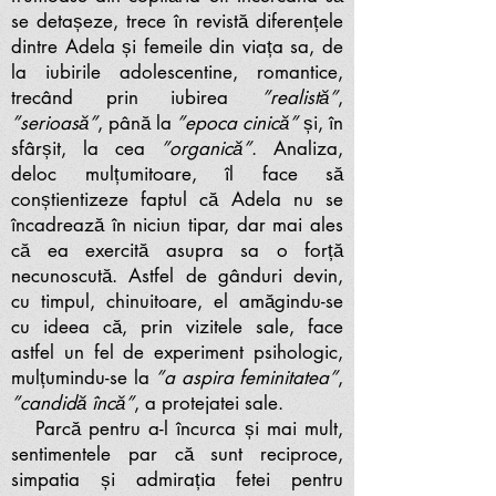
se detașeze, trece în revistă diferențele
dintre Adela și femeile din viața sa, de
la iubirile adolescentine, romantice,
trecând prin iubirea
”realistă”
,
”serioasă”
, până la
”epoca cinică”
și, în
sfârșit, la cea
”organică”
. Analiza,
deloc mulțumitoare, îl face să
conștientizeze faptul că Adela nu se
încadrează în niciun tipar, dar mai ales
că ea exercită asupra sa o forță
necunoscută. Astfel de gânduri devin,
cu timpul, chinuitoare, el amăgindu-se
cu ideea că, prin vizitele sale, face
astfel un fel de experiment psihologic,
mulțumindu-se la
”a aspira feminitatea”
,
”candidă încă”
, a protejatei sale.
Parcă pentru a-l încurca și mai mult,
sentimentele par că sunt reciproce,
simpatia și admirația fetei pentru