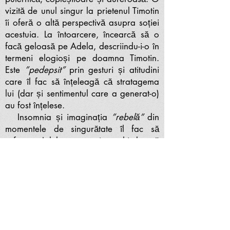
vizită de unul singur la prietenul Timotin
îi oferă o altă perspectivă asupra soției
acestuia. La întoarcere, încearcă să o
facă geloasă pe Adela, descriindu-i-o în
termeni elogioși pe doamna Timotin.
Este
”pedepsit”
prin gesturi și atitudini
care îl fac să înțeleagă că stratagema
lui (dar și sentimentul care a generat-o)
au fost înțelese.
Insomnia și imaginația
”rebelă”
din
momentele de singurătate îl fac să
sufere. Adela pare în schimb că
”înflorește”
sub admirația și atenția sa.
Alte plimbări, insinuări, vorbe ori
atingeri discrete îi dau speranțe, dar și
temeri legate de viitorul unei astfel de
relații. Acest joc se întinde pe întreaga
durată a șederii în stațiune. Deși
obsesiv, în tot acest timp, bărbatul