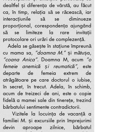
dealtfel și diferența de vârstă, au făcut
ca, în timp, relația să se răcească, iar
interacțiunile să se diminueze
proporțional, corespondența ajungând
să se limiteze la rare invitații
protocolare ori urări de complezență.
Adela se găsește în stațiune împreună
cu mama sa,
”doamna M.”
și mătușa,
”coana Anica”
. Doamna M, acum
”o
femeie anemică și reumatică”
, este
departe de femeia extrem de
atrăgătoare pe care doctorul o iubise,
în secret, în trecut. Adela, în schimb,
acum de treizeci de ani, este o copie
fidelă a mamei sale din tinerețe, trezind
bărbatului sentimente contradictorii.
Vizitele la locuința de vacanță a
familiei M. și excursiile prin împrejurimi
devin aproape zilnice, bărbatul