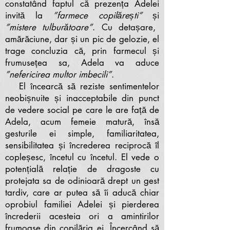
constatând faptul că prezența Adelei
invită la
”farmece copilărești”
și
”mistere tulburătoare”
. Cu detașare,
amărăciune, dar și un pic de gelozie, el
trage concluzia că, prin farmecul și
frumusețea sa, Adela va aduce
”nefericirea multor imbecili”
.
El încearcă să reziste sentimentelor
neobișnuite și inacceptabile din punct
de vedere social pe care le are față de
Adela, acum femeie matură, însă
gesturile ei simple, familiaritatea,
sensibilitatea și încrederea reciprocă îl
copleșesc, încetul cu încetul. El vede o
potențială relație de dragoste cu
protejata sa de odinioară drept un gest
tardiv, care ar putea să îi aducă chiar
oprobiul familiei Adelei și pierderea
încrederii acesteia ori a amintirilor
frumoase din copilăria ei. Încercând să