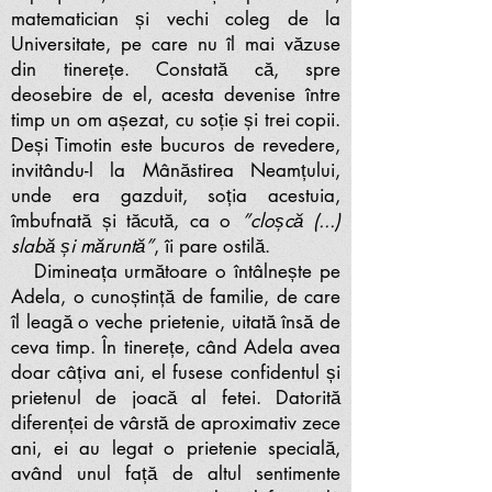
matematician și vechi coleg de la
Universitate, pe care nu îl mai văzuse
din tinerețe. Constată că, spre
deosebire de el, acesta devenise între
timp un om așezat, cu soție și trei copii.
Deși Timotin este bucuros de revedere,
invitându-l la Mânăstirea Neamțului,
unde era gazduit, soția acestuia,
îmbufnată și tăcută, ca o
”cloșcă (...)
slabă și măruntă”
, îi pare ostilă.
Dimineața următoare o întâlnește pe
Adela, o cunoștință de familie, de care
îl leagă o veche prietenie, uitată însă de
ceva timp. În tinerețe, când Adela avea
doar câțiva ani, el fusese confidentul și
prietenul de joacă al fetei. Datorită
diferenței de vârstă de aproximativ zece
ani, ei au legat o prietenie specială,
având unul față de altul sentimente