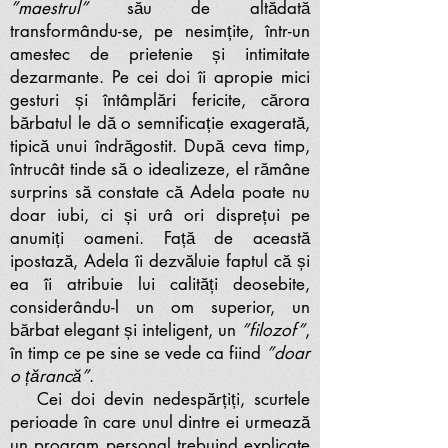
”maestrul”
său de altădată
transformându-se, pe nesimțite, într-un
amestec de prietenie și intimitate
dezarmante. Pe cei doi îi apropie mici
gesturi și întâmplări fericite, cărora
bărbatul le dă o semnificație exagerată,
tipică unui îndrăgostit. După ceva timp,
întrucât tinde să o idealizeze, el rămâne
surprins să constate că Adela poate nu
doar iubi, ci și urâ ori disprețui pe
anumiți oameni. Față de această
ipostază, Adela îi dezvăluie faptul că și
ea îi atribuie lui calități deosebite,
considerându-l un om superior, un
bărbat elegant și inteligent, un
”filozof”
,
în timp ce pe sine se vede ca fiind
”doar
o țărancă”
.
Cei doi devin nedespărțiți, scurtele
perioade în care unul dintre ei urmează
un program personal trebuind explicate