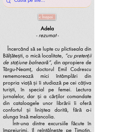
< Înapoi
Adela
- rezumat -
Încercând să se lupte cu plictiseala din
Bălțătești, o mică localitate,
”cu pretenții
de stațiune balneară”
, din apropiere de
Târgu-Neamț, doctorul Emil Codrescu
rememorează mici întâmplări din
propria viață și îi studiază pe cei câțiva
turiști, în special pe femei. Lectura
jurnalelor, dar și a cărților comandate
din cataloagele unor librării îi oferă
confortul și liniștea dorită, fără a-i
alunga însă melancolia.
Într-una dintre excursiile făcute în
împrejurimi, îl reîntâlnește pe Timotin,