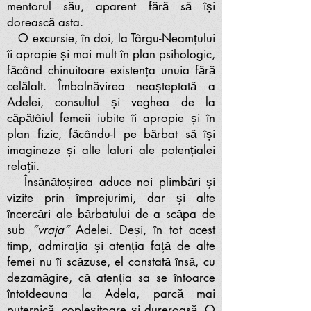
mentorul său, aparent fără să își
dorească asta.
O excursie, în doi, la Târgu-Neamțului
îi apropie și mai mult în plan psihologic,
făcând chinuitoare existența unuia fără
celălalt. Îmbolnăvirea neașteptată a
Adelei, consultul și veghea de la
căpătâiul femeii iubite îi apropie și în
plan fizic, făcându-l pe bărbat să își
imagineze și alte laturi ale potențialei
relații.
Însănătoșirea aduce noi plimbări și
vizite prin împrejurimi, dar și alte
încercări ale bărbatului de a scăpa de
sub
”vraja”
Adelei. Deși, în tot acest
timp, admirația și atenția față de alte
femei nu îi scăzuse, el constată însă, cu
dezamăgire, că atenția sa se întoarce
întotdeauna la Adela, parcă mai
puternică, copleșitoare și dureroasă. O