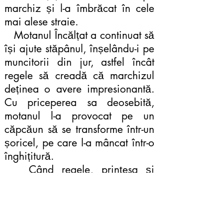
marchiz și l-a îmbrăcat în cele
mai alese straie.
Motanul Încălțat a continuat să
își ajute stăpânul, înșelându-i pe
muncitorii din jur, astfel încât
regele să creadă că marchizul
deținea o avere impresionantă.
Cu priceperea sa deosebită,
motanul l-a provocat pe un
căpcăun să se transforme într-un
șoricel, pe care l-a mâncat într-o
înghițitură.
Când regele, prințesa și
stăpânul său au ajuns la castel,
motanul i-a invitat înăuntru,
afirmând că acesta aparținea