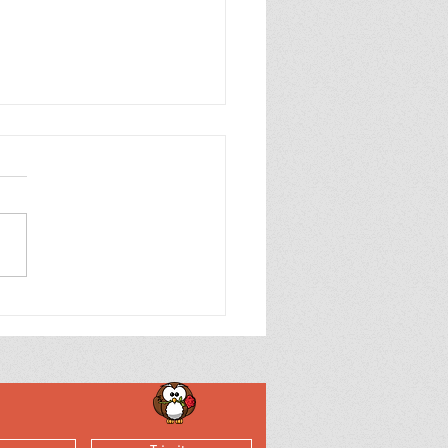
ușăreasa”