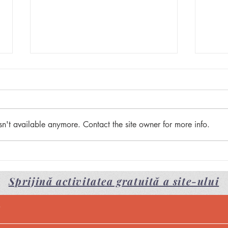
”Cen
sn't available anymore. Contact the site owner for more info.
”Fata babei și fata
moșneagului”
Sprijină activitatea gratuită a site-ului