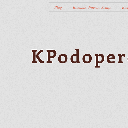
Blog
Romane, Nuvele, Schițe
Bas
KPodoper