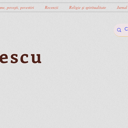
me, povești, povestiri
Recenzii
Religie și spiritualitate
Jurnal
escu