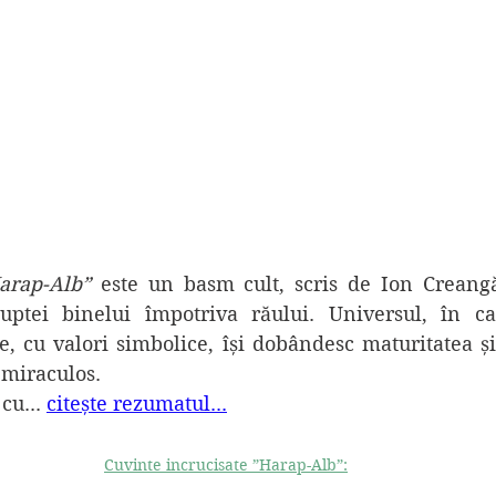
arap-Alb”
 este un basm cult, scris de Ion Creangă
uptei binelui împotriva răului. Universul, în c
e, cu valori simbolice, își dobândesc maturitatea și 
 miraculos.
e cu
..
. 
citește rezumatul
...
Cuvinte incrucisate ”Harap-Alb”: