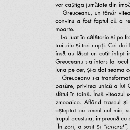
vor caștiga jumătate din împăr
Greuceanu, un tânăr viteaz ș
convins a fost faptul că a r
moarte.
L-a luat în călătorie și pe fr
trei zile și trei nopți. Cei d
însă au lăsat un cuțit înfipt
Greuceanu s-a întors la locul 
luna pe cer, și-a dat seama că
Greuceanu s-a transformat î
pasăre, privirea unică a lu
sfătui în taină. Însă viteazul
zmeoaice. Aflând traseul și 
așteptat pe zmeul cel mic, s
trupul acestuia, împreună cu c
În zori, a sosit și
”tartorul”
,