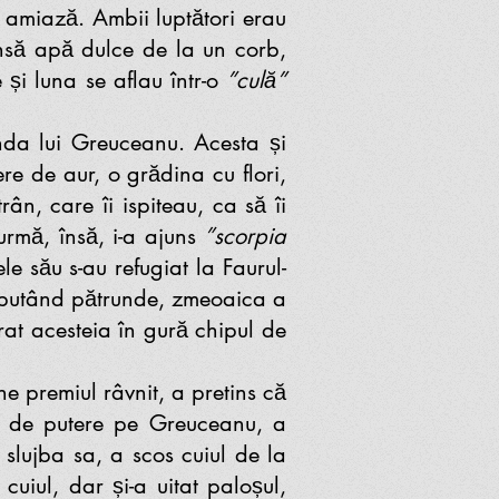
amiază. Ambii luptători erau
 însă apă dulce de la un corb,
și luna se aflau într-o
”culă”
da lui Greuceanu. Acesta și
ere de aur, o grădina cu flori,
ân, care îi ispiteau, ca să îi
rmă, însă, i-a ajuns
”scorpia
le său s-au refugiat la Faurul-
 Neputând pătrunde, zmeoaica a
rat acesteia în gură chipul de
ne premiul râvnit, a pretins că
psi de putere pe Greuceanu, a
n slujba sa, a scos cuiul de la
cuiul, dar și-a uitat paloșul,