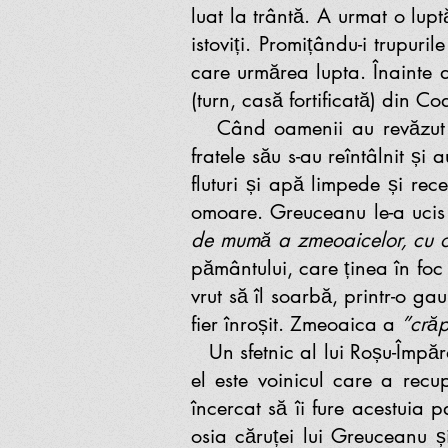
luat la trântă. A urmat o lup
istoviți. Promițându-i trupur
care urmărea lupta. Înainte 
(turn, casă fortificată) din Co
Când oamenii au revăzut so
fratele său s-au reîntâlnit și
fluturi și apă limpede și rec
omoare. Greuceanu le-a ucis 
de mumă a zmeoaicelor, cu o
pământului, care ținea în foc
vrut să îl soarbă, printr-o g
fier înroșit. Zmeoaica a
”crăp
Un sfetnic al lui Roșu-Împărat
el este voinicul care a recu
încercat să îi fure acestuia 
osia căruței lui Greuceanu și