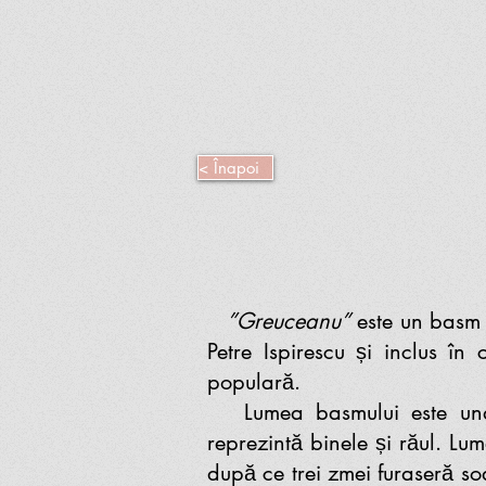
< Înapoi
”Greuceanu”
este un basm 
Petre Ispirescu și inclus în
populară.
Lumea basmului este una fa
reprezintă binele și răul. Lu
după ce trei zmei furaseră so