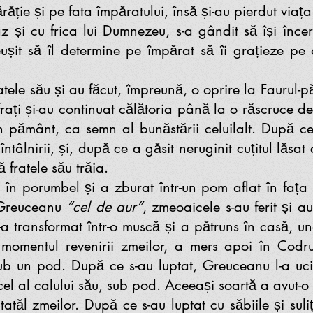
ăție și pe fata împăratului, însă și-au pierdut viața
i cu frica lui Dumnezeu, s-a gândit să își încer
eușit să îl determine pe împărat să îi grațieze pe
atele său și au făcut, împreună, o oprire la Faurul-p
oi frați și-au continuat călătoria până la o răscruce d
 în pământ, ca semn al bunăstării celuilalt. După ce 
întâlnirii, și, după ce a găsit neruginit cuțitul lăsat
 fratele său trăia.
n porumbel și a zburat într-un pom aflat în fața 
i Greuceanu
”cel de aur”
, zmeoaicele s-au ferit și 
 s-a transformat într-o muscă și a pătruns în casă, un
momentul revenirii zmeilor, a mers apoi în Codru
ub un pod. După ce s-au luptat, Greuceanu l-a ucis
el al calului său, sub pod. Aceeași soartă a avut-o 
 tatăl zmeilor. După ce s-au luptat cu săbiile și su