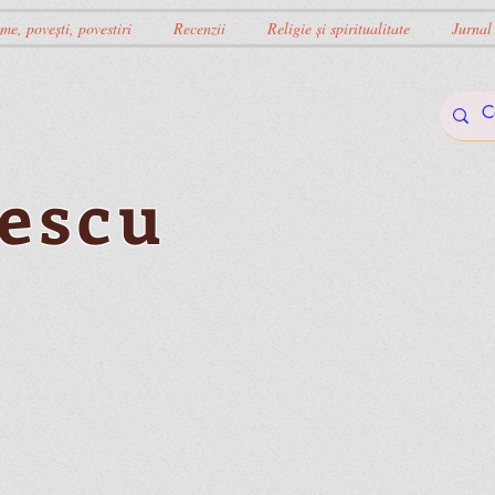
me, povești, povestiri
Recenzii
Religie și spiritualitate
Jurnal
escu