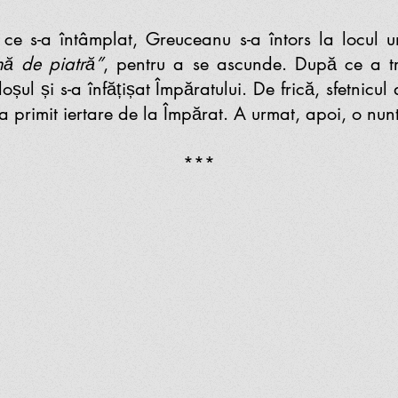
s-a întâmplat, Greuceanu s-a întors la locul und
nă de piatră”
, pentru a se ascunde. După ce a tr
ul și s-a înfățișat Împăratului. De frică, sfetnicul
a primit iertare de la Împărat. A urmat, apoi, o nunt
***