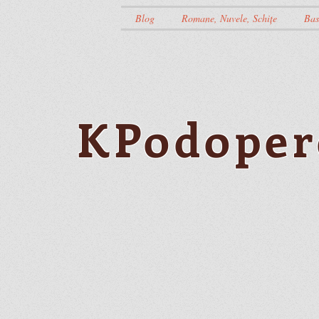
Blog
Romane, Nuvele, Schițe
Bas
KPodoper