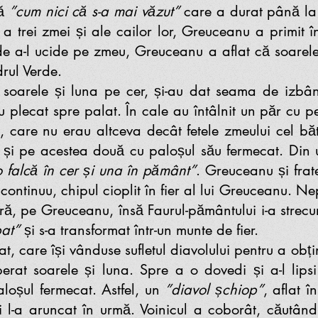
tă
”cum nici că s-a mai văzut”
care a durat până la 
ile a trei zmei și ale cailor lor, Greuceanu a primit
de a-l ucide pe zmeu, Greuceanu a aflat că soarele 
drul Verde.
arele și luna pe cer, și-au dat seama de izbân
 au plecat spre palat. În cale au întâlnit un păr cu p
e, care nu erau altceva decât fetele zmeului cel bătr
și pe acestea două cu paloșul său fermecat. Din u
 falcă în cer și una în pământ”
. Greuceanu și frate
 continuu, chipul cioplit în fier al lui Greuceanu.
aură, pe Greuceanu, însă Faurul-pământului i-a strecu
at”
și s-a transformat într-un munte de fier.
, care își vânduse sufletul diavolului pentru a obți
perat soarele și luna. Spre a o dovedi și a-l li
paloșul fermecat. Astfel, un
”diavol șchiop”
, aflat î
 l-a aruncat în urmă. Voinicul a coborât, căutând 