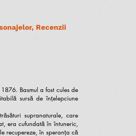
onajelor, Recenzii
 1876. Basmul a fost cules de
itabilă sursă de înțelepciune
ăsături supranaturale, care
t, era cufundată în întuneric,
 le recupereze, în speranța că