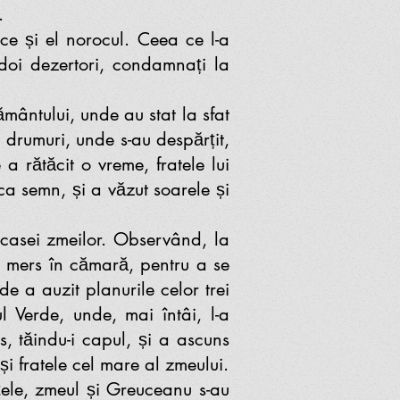
.
ce și el norocul. Ceea ce l-a
 doi dezertori, condamnați la
ământului, unde au stat la sfat
e drumuri, unde s-au despărțit,
a rătăcit o vreme, fratele lui
 ca semn, și a văzut soarele și
casei zmeilor. Observând, la
au mers în cămară, pentru a se
de a auzit planurile celor trei
l Verde, unde, mai întâi, l-a
, tăindu-i capul, și a ascuns
și fratele cel mare al zmeului.
lițele, zmeul și Greuceanu s-au