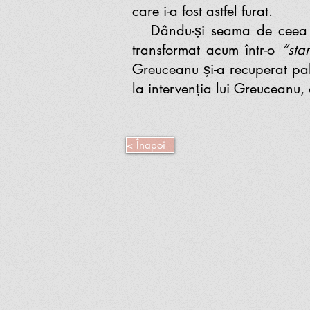
care i-a fost astfel furat.
Dându-și seama de ceea ce 
transformat acum într-o
”sta
Greuceanu și-a recuperat paloș
la intervenția lui Greuceanu, 
< Înapoi