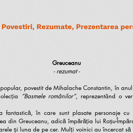
Povestiri, Rezumate, Prezentarea pers
Greuceanu
- rezumat -
popular, povestit de Mihalache Constantin, în anul
 colecția
”Basmele românilor”
, reprezentând o ver
ntastică, în care sunt plasate personaje cu tr
mea din Greuceanu, adică împărăția lui Roșu-Împăra
arele și luna de pe cer. Mulți voinici au încercat să