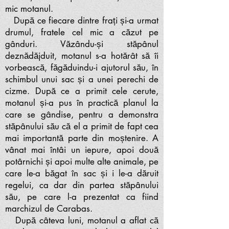
mic motanul.
După ce fiecare dintre frați și-a urmat
drumul, fratele cel mic a căzut pe
gânduri. Văzându-și stăpânul
deznădăjduit, motanul s-a hotărât să îi
vorbească, făgăduindu-i ajutorul său, în
schimbul unui sac și a unei perechi de
cizme. După ce a primit cele cerute,
motanul și-a pus în practică planul la
care se gândise, pentru a demonstra
stăpânului său că el a primit de fapt cea
mai importantă parte din moștenire. A
vânat mai întâi un iepure, apoi două
potârnichi și apoi multe alte animale, pe
care le-a băgat în sac și i le-a dăruit
regelui, ca dar din partea stăpânului
său, pe care l-a prezentat ca fiind
marchizul de Carabas.
După câteva luni, motanul a aflat că