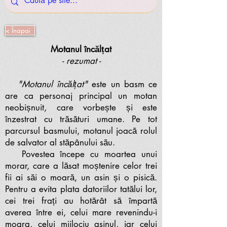
< Înapoi
Motanul încălțat
- rezumat -
"Motanul încălțat"
este un basm ce
are ca personaj principal un motan
neobișnuit, care vorbește și este
înzestrat cu trăsături umane. Pe tot
parcursul basmului, motanul joacă rolul
de salvator al stăpânului său.
Povestea începe cu moartea unui
morar, care a lăsat moștenire celor trei
fii ai săi o moară, un asin și o pisică.
Pentru a evita plata datoriilor tatălui lor,
cei trei frați au hotărât să împartă
averea între ei, celui mare revenindu-i
moara, celui mijlociu asinul, iar celui