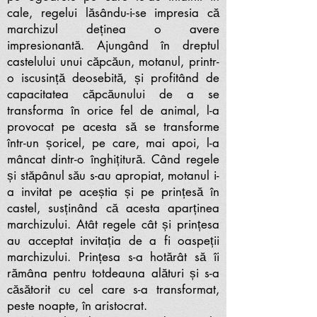
cale, regelui lăsându-i-se impresia că
marchizul deținea o avere
impresionantă. Ajungând în dreptul
castelului unui căpcăun, motanul, printr-
o iscusință deosebită, și profitând de
capacitatea căpcăunului de a se
transforma în orice fel de animal, l-a
provocat pe acesta să se transforme
într-un șoricel, pe care, mai apoi, l-a
mâncat dintr-o înghițitură. Când regele
și stăpânul său s-au apropiat, motanul i-
a invitat pe aceștia și pe prințesă în
castel, susținând că acesta aparținea
marchizului. Atât regele cât și prințesa
au acceptat invitația de a fi oaspeții
marchizului. Prințesa s-a hotărât să îi
rămâna pentru totdeauna alături și s-a
căsătorit cu cel care s-a transformat,
peste noapte, în aristocrat.