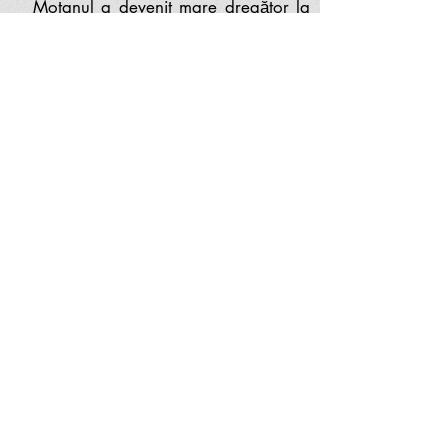
Motanul a devenit mare dregător la
curtea stăpânului său și nu a mai fost
niciodată nevoit să prindă șoareci,
decât pentru propria sa plăcere,
demonstrând astfel că inteligența este
cea mai mare bogăție pe care o poate
avea cineva în timpul vieții.
***