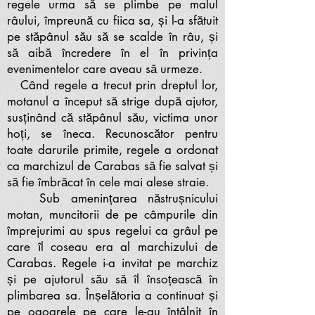
regele urma să se plimbe pe malul
râului, împreună cu fiica sa, și l-a sfătuit
pe stăpânul său să se scalde în râu, și
să aibă încredere în el în privința
evenimentelor care aveau să urmeze.
Când regele a trecut prin dreptul lor,
motanul a început să strige după ajutor,
susținând că stăpânul său, victima unor
hoți, se îneca. Recunoscător pentru
toate darurile primite, regele a ordonat
ca marchizul de Carabas să fie salvat și
să fie îmbrăcat în cele mai alese straie.
Sub amenințarea năstrușnicului
motan, muncitorii de pe câmpurile din
împrejurimi au spus regelui ca grâul pe
care îl coseau era al marchizului de
Carabas. Regele i-a invitat pe marchiz
și pe ajutorul său să îl însoțească în
plimbarea sa. Înșelătoria a continuat și
pe ogoarele pe care le-au întâlnit în