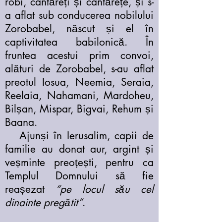
robi, cântăreți și cântărețe, și s-
a aflat sub conducerea nobilului
Zorobabel, născut și el în
captivitatea babilonică. În
fruntea acestui prim convoi,
alături de Zorobabel, s-au aflat
preotul Iosua, Neemia, Seraia,
Reelaia, Nahamani, Mardoheu,
Bilșan, Mispar, Bigvai, Rehum și
Baana.
Ajunși în Ierusalim, capii de
familie au donat aur, argint și
veșminte preoțești, pentru ca
Templul Domnului să fie
reașezat
“pe locul său cel
dinainte pregătit”
.