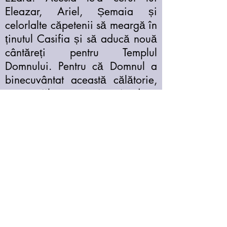
Eleazar, Ariel, Șemaia și
celorlalte căpetenii să meargă în
ținutul Casifia și să aducă nouă
cântăreți pentru Templul
Domnului. Pentru că Domnul a
binecuvântat această călătorie,
căpeteniile au reușit să-i aducă
pe 18 dintre fiii lui Levi, pe
Hașabia și Isaia, dintre fiii lui
Merari, și 220 de natinei,
aceștia fiind cei pe care regele
David i-a rânduit în slujba
leviților. La locul de întâlnire, de
pe cursul râului Ahava, Ezdra a
poruncit să se țină post, pentru
ca toți cei prezenți să se