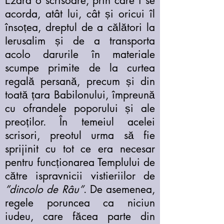
Ezdra o scrisoare, prin care i se
acorda, atât lui, cât și oricui îl
însoțea, dreptul de a călători la
Ierusalim și de a transporta
acolo darurile în materiale
scumpe primite de la curtea
regală persană, precum și din
toată țara Babilonului, împreună
cu ofrandele poporului și ale
preoților. În temeiul acelei
scrisori, preotul urma să fie
sprijinit cu tot ce era necesar
pentru funcționarea Templului de
către ispravnicii vistieriilor de
”dincolo de Râu”
. De asemenea,
regele poruncea ca niciun
iudeu, care făcea parte din