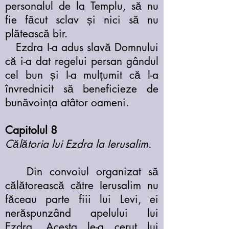
personalul de la Templu, să nu
fie făcut sclav și nici să nu
plătească bir.
Ezdra I-a adus slavă Domnului
că i-a dat regelui persan gândul
cel bun și I-a mulțumit că l-a
învrednicit să beneficieze de
bunăvoința atâtor oameni.
Capitolul 8
Călătoria lui Ezdra la Ierusalim.
Din convoiul organizat să
călătorească către Ierusalim nu
făceau parte fiii lui Levi, ei
nerăspunzând apelului lui
Ezdra. Acesta le-a cerut lui