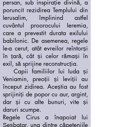
persan, sub inspirație divină, a
poruncit rezidirea Templului din
Ierusalim, împlinind astfel
cuvântul proorocului Ieremia,
care a prevestit durata exilului
babilonic. De asemenea, regele
le-a cerut, atât evreilor reîntorși
în țară, cât și celor rămași în
exil, să sprijine reconstrucția.
Capii familiilor lui Iuda și
Veniamin, preoții și leviții au
început zidirea. Aceștia au fost
sprijiniți de popor cu aur, argint,
dar și cu alte bunuri, vite și
daruri scumpe.
Regele Cirus a înapoiat lui
Șeșbațar, una dintre căpeteniile