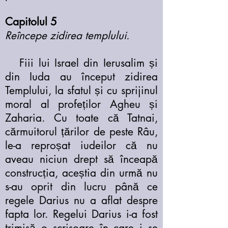
Capitolul 5
Reîncepe zidirea templului.
Fiii lui Israel din Ierusalim și
din Iuda au început zidirea
Templului, la sfatul și cu sprijinul
moral al profeților Agheu și
Zaharia. Cu toate că Tatnai,
cărmuitorul țărilor de peste Râu,
le-a reproșat iudeilor că nu
aveau niciun drept să înceapă
construcția, aceștia din urmă nu
s-au oprit din lucru până ce
regele Darius nu a aflat despre
fapta lor. Regelui Darius i-a fost
trimisă o scrisoare în care i se