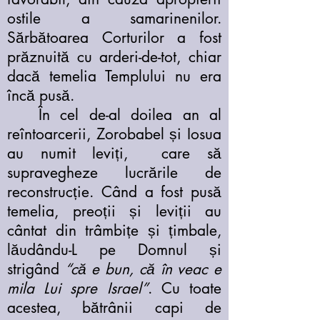
ostile a samarinenilor.
Sărbătoarea Corturilor a fost
prăznuită cu arderi-de-tot, chiar
dacă temelia Templului nu era
încă pusă.
În cel de-al doilea an al
reîntoarcerii, Zorobabel și Iosua
au numit leviți, care să
supravegheze lucrările de
reconstrucție. Când a fost pusă
temelia, preoții și leviții au
cântat din trâmbițe și țimbale,
lăudându-L pe Domnul și
strigând
“că e bun, că în veac e
mila Lui spre Israel”
. Cu toate
acestea, bătrânii capi de