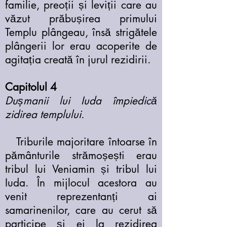
familie, preoții și leviții care au
văzut prăbușirea primului
Templu plângeau, însă strigătele
plângerii lor erau acoperite de
agitația creată în jurul rezidirii.
Capitolul 4
Dușmanii lui Iuda împiedică
zidirea templului.
Triburile majoritare întoarse în
pământurile strămoșești erau
tribul lui Veniamin și tribul lui
Iuda. În mijlocul acestora au
venit reprezentanți ai
samarinenilor, care au cerut să
participe și ei la rezidirea