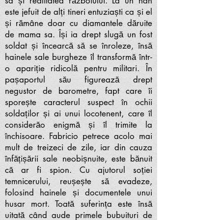
sa și realitatea războiului. La un han
este jefuit de alți tineri entuziaști ca și el
și rămâne doar cu diamantele dăruite
de mama sa. Își ia drept slugă un fost
soldat și încearcă să se înroleze, însă
hainele sale burgheze îl transformă într-
o apariție ridicolă pentru militari. În
pașaportul său figurează drept
negustor de barometre, fapt care îi
sporește caracterul suspect în ochii
soldaților și ai unui locotenent, care îl
considerăo enigmă și îl trimite la
închisoare. Fabricio petrece acolo mai
mult de treizeci de zile, iar din cauza
înfățișării sale neobișnuite, este bănuit
că ar fi spion. Cu ajutorul soției
temnicerului, reușește să evadeze,
folosind hainele și documentele unui
husar mort. Toată suferința este însă
uitată când aude primele bubuituri de