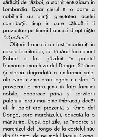
sărăciți de război, a stârnit entuziasm în
Lombardia. Doar clerul și o parte a
nobilimii au simțit greutatea acelei
contribuții, timp în care călugării îi
prezentau pe tinerii francezi drept niște
“căpcăuni”
.
Ofițerii francezi au fost încartiruiți în
casele locuitorilor, iar tânărul locotenent
Robert a fost găzduit în palatul
frumoasei marchize del Dongo. Sărăcia
și starea degradată a uniformei sale,
ale cărei cizme erau legate cu sfori, îi
provocau o mare jenă în fața familiei
nobile, deoarece până și servitorii
palatului erau mai bine îmbrăcați decât
el. În palat era prezentă și Gina del
Dongo, sora marchizului, educată la o
mănăstire. După opt zile, se întoarce și
marchizul del Dongo de la castelul său
din Grianta, de pe malul lacului Como,