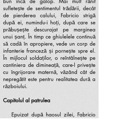
bun încă de galop. Mai mult rănit
sufletește de sentimentul trădării, decât
de pierderea calului, Fabricio strigă
după ei, numindu-i hoți, după care se
prăbușește descurajat pe marginea
unui șanț. În timp ce ghiulelele continuă
să cadă în apropiere, vede un corp de
infanterie franceză și pornește spre el.
În mijlocul soldaților, o reîntâlnește pe
cantiniera de dimineață, care-l privește
cu îngrijorare maternă, văzând cât de
nepregătit este pentru realitatea dură a
războiului.
Capitolul al patrulea
Epuizat după haosul zilei, Fabricio
dormea într-o trăsurică, atât de copleșit
de oboseală, încât nu reușesc să-l
trezească nici măcar focurile de armă