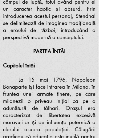
câmpul de luptă, totul având pentru el
un caracter haotic și absurd. Prin
introducerea acestui personaj, Stendhal
se delimitează de imaginea tradițională
a eroului de război, introducând o
perspectivă modernă a conceptului.
PARTEA ÎNTÂI
Capitolul întâi
La 15 mai 1796, Napoleon
Bonaparte își face intrarea în Milano, în
fruntea unei armate tinere, pe care
milanezii o priveau inițial ca pe o
adunătură de tâlhari. Orașul era
caracterizat de libertatea excesivă
moravurilor și de influența puternică a
clerului asupra populației. Călugării
predicau că educația este inutilă pentru