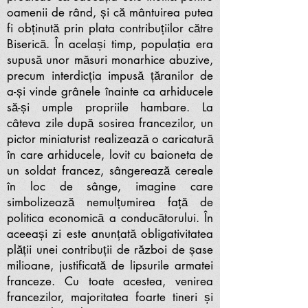
oamenii de rând, și că mântuirea putea
fi obținută prin plata contribuțiilor către
Biserică. În același timp, populația era
supusă unor măsuri monarhice abuzive,
precum interdicția impusă țăranilor de
a-și vinde grânele înainte ca arhiducele
să-și umple propriile hambare. La
câteva zile după sosirea francezilor, un
pictor miniaturist realizează o caricatură
în care arhiducele, lovit cu baioneta de
un soldat francez, sângerează cereale
în loc de sânge, imagine care
simbolizează nemulțumirea față de
politica economică a conducătorului. În
aceeași zi este anunțată obligativitatea
plății unei contribuții de război de șase
milioane, justificată de lipsurile armatei
franceze. Cu toate acestea, venirea
francezilor, majoritatea foarte tineri și