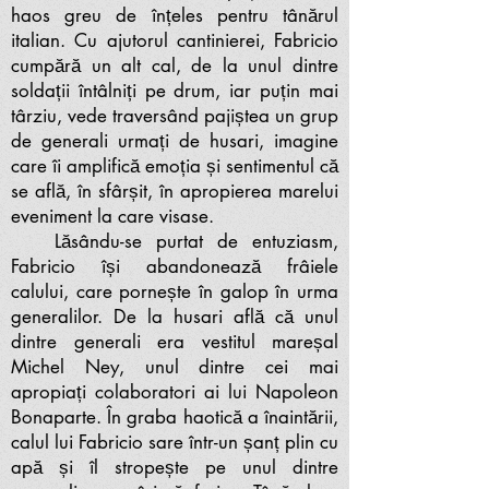
haos greu de înțeles pentru tânărul
italian. Cu ajutorul cantinierei, Fabricio
cumpără un alt cal, de la unul dintre
soldații întâlniți pe drum, iar puțin mai
târziu, vede traversând pajiștea un grup
de generali urmați de husari, imagine
care îi amplifică emoția și sentimentul că
se află, în sfârșit, în apropierea marelui
eveniment la care visase.
Lăsându-se purtat de entuziasm,
Fabricio își abandonează frâiele
calului, care pornește în galop în urma
generalilor. De la husari află că unul
dintre generali era vestitul mareșal
Michel Ney, unul dintre cei mai
apropiați colaboratori ai lui Napoleon
Bonaparte. În graba haotică a înaintării,
calul lui Fabricio sare într-un șanț plin cu
apă și îl stropește pe unul dintre