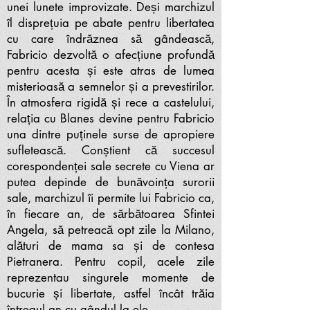
unei lunete improvizate. Deși marchizul
îl disprețuia pe abate pentru libertatea
cu care îndrăznea să gândească,
Fabricio dezvoltă o afecțiune profundă
pentru acesta și este atras de lumea
misterioasă a semnelor și a prevestirilor.
În atmosfera rigidă și rece a castelului,
relația cu Blanes devine pentru Fabricio
una dintre puținele surse de apropiere
sufletească. Conștient că succesul
corespondenței sale secrete cu Viena ar
putea depinde de bunăvoința surorii
sale, marchizul îi permite lui Fabricio ca,
în fiecare an, de sărbătoarea Sfintei
Angela, să petreacă opt zile la Milano,
alături de mama sa și de contesa
Pietranera. Pentru copil, acele zile
reprezentau singurele momente de
bucurie și libertate, astfel încât trăia
întregul an cu gândul la ele.