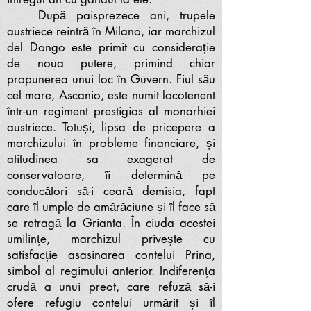
După paisprezece ani, trupele
austriece reintră în Milano, iar marchizul
del Dongo este primit cu considerație
de noua putere, primind chiar
propunerea unui loc în Guvern. Fiul său
cel mare, Ascanio, este numit locotenent
într-un regiment prestigios al monarhiei
austriece. Totuși, lipsa de pricepere a
marchizului în probleme financiare, și
atitudinea sa exagerat de
conservatoare, îi determină pe
conducători să-i ceară demisia, fapt
care îl umple de amărăciune și îl face să
se retragă la Grianta. În ciuda acestei
umilințe, marchizul privește cu
satisfacție asasinarea contelui Prina,
simbol al regimului anterior. Indiferența
crudă a unui preot, care refuză să-i
ofere refugiu contelui urmărit și îl