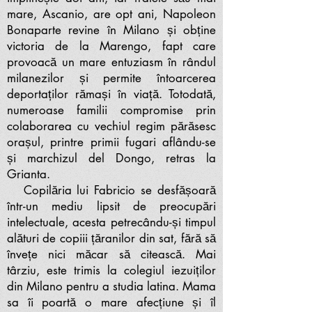
mare, Ascanio, are opt ani, Napoleon
Bonaparte revine în Milano și obține
victoria de la Marengo, fapt care
provoacă un mare entuziasm în rândul
milanezilor și permite întoarcerea
deportaților rămași în viață. Totodată,
numeroase familii compromise prin
colaborarea cu vechiul regim părăsesc
orașul, printre primii fugari aflându-se
și marchizul del Dongo, retras la
Grianta.
Copilăria lui Fabricio se desfășoară
într-un mediu lipsit de preocupări
intelectuale, acesta petrecându-și timpul
alături de copiii țăranilor din sat, fără să
învețe nici măcar să citească. Mai
târziu, este trimis la colegiul iezuiților
din Milano pentru a studia latina. Mama
sa îi poartă o mare afecțiune și îl