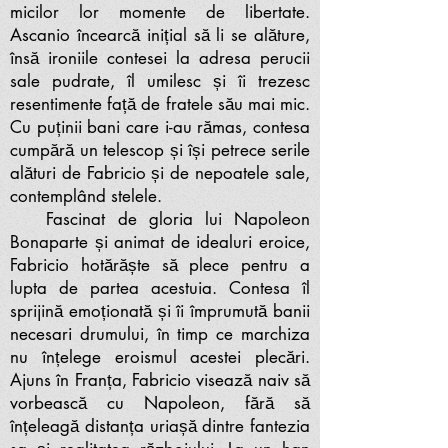
micilor lor momente de libertate.
Ascanio încearcă inițial să li se alăture,
însă ironiile contesei la adresa perucii
sale pudrate, îl umilesc și îi trezesc
resentimente față de fratele său mai mic.
Cu puținii bani care i-au rămas, contesa
cumpără un telescop și își petrece serile
alături de Fabricio și de nepoatele sale,
contemplând stelele.
Fascinat de gloria lui Napoleon
Bonaparte și animat de idealuri eroice,
Fabricio hotărăște să plece pentru a
lupta de partea acestuia. Contesa îl
sprijină emoționată și îi împrumută banii
necesari drumului, în timp ce marchiza
nu înțelege eroismul acestei plecări.
Ajuns în Franța, Fabricio visează naiv să
vorbească cu Napoleon, fără să
înțeleagă distanța uriașă dintre fantezia