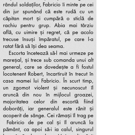
rândul soldaților, Fabricio îi minte pe cei
din jur spunând că este rudă cu un
căpitan mort și cumpără o sticlă de
rachiu pentru grup. Abia mai târziu
află, cu uimire și regret, că pe acolo
trecuse însuși împăratul, pe care l-a
ratat fără să își dea seama.
Escorta încetează să-l mai urmeze pe
mareșal, și trece sub comanda unui alt
general, care se dovedește a fi fostul
locotenent Robert, încartiruit în trecut în
casa mamei lui Fabricio. În scurt timp,
un zgomot violent și necunoscut îl
aruncă din nou în mijlocul groazei,
majoritatea celor din escortă fiind
doborâți, iar generalul este rănit și
acoperit de sânge. Cei rămași îl trag pe
Fabricio de pe cal și îl aruncă la
pământ, ca apoi să-i ia calul, singurul