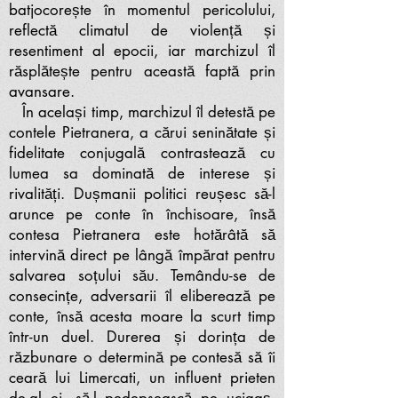
batjocorește în momentul pericolului,
reflectă climatul de violență și
resentiment al epocii, iar marchizul îl
răsplătește pentru această faptă prin
avansare.
În același timp, marchizul îl detestă pe
contele Pietranera, a cărui seninătate și
fidelitate conjugală contrastează cu
lumea sa dominată de interese și
rivalități. Dușmanii politici reușesc să-l
arunce pe conte în închisoare, însă
contesa Pietranera este hotărâtă să
intervină direct pe lângă împărat pentru
salvarea soțului său. Temându-se de
consecințe, adversarii îl eliberează pe
conte, însă acesta moare la scurt timp
într-un duel. Durerea și dorința de
răzbunare o determină pe contesă să îi
ceară lui Limercati, un influent prieten