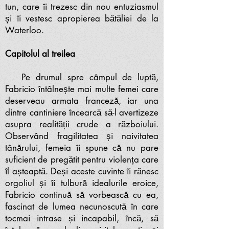
tun, care îi trezesc din nou entuziasmul
și îi vestesc apropierea bătăliei de la
Waterloo.
Capitolul al treilea
Pe drumul spre câmpul de luptă,
Fabricio întâlnește mai multe femei care
deserveau armata franceză, iar una
dintre cantiniere încearcă să-l avertizeze
asupra realității crude a războiului.
Observând fragilitatea și naivitatea
tânărului, femeia îi spune că nu pare
suficient de pregătit pentru violența care
îl așteaptă. Deși aceste cuvinte îi rănesc
orgoliul și îi tulbură idealurile eroice,
Fabricio continuă să vorbească cu ea,
fascinat de lumea necunoscută în care
tocmai intrase și incapabil, încă, să