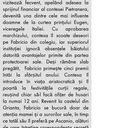
vizitează fecvent, apelând adesea la
sprijinul financiar al contesei Pietranera,
devenită una dintre cele mai influente
doamne de la curtea prințului Eugen,
viceregele Italiei. Cu aprobarea
marchizului, contesa îl scoate deseori
pe Fabricio din colegiu, iar superiorul
instituției ignoră absențele băiatului
datorită avantajelor primite din partea
protectoarei sale. Deși rămâne slab
pregătit, Fabricio primește cinci premii
întâi la sfârșitul anului. Contesa îl
introduce în viața aristocratică și îl
poartă la festivitățile curții regale,
reușind chiar să-l facă ofițer de husari
la numai 12 ani. Revenit la castelul din
Grianta, Fabricio se bucură doar de
atenția mamei și a surorilor sale, în timp
ce tatăl său îl preferă pe Ascanio, alături
de care întreține corespondența secretă