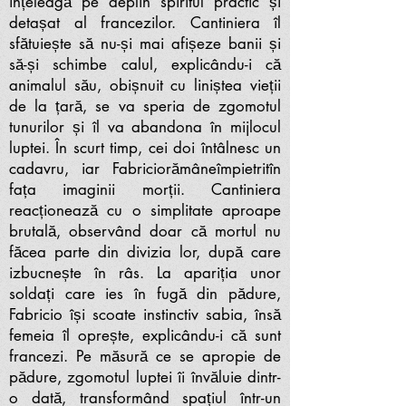
înțeleagă pe deplin spiritul practic și
detașat al francezilor. Cantiniera îl
sfătuiește să nu-și mai afișeze banii și
să-și schimbe calul, explicându-i că
animalul său, obișnuit cu liniștea vieții
de la țară, se va speria de zgomotul
tunurilor și îl va abandona în mijlocul
luptei. În scurt timp, cei doi întâlnesc un
cadavru, iar Fabriciorămâneîmpietritîn
fața imaginii morții. Cantiniera
reacționează cu o simplitate aproape
brutală, observând doar că mortul nu
făcea parte din divizia lor, după care
izbucnește în râs. La apariția unor
soldați care ies în fugă din pădure,
Fabricio își scoate instinctiv sabia, însă
femeia îl oprește, explicându-i că sunt
francezi. Pe măsură ce se apropie de
pădure, zgomotul luptei îi învăluie dintr-
o dată, transformând spațiul într-un