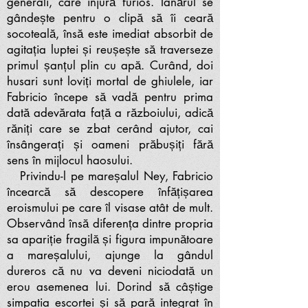
generali, care înjură furios. Tânărul se
gândește pentru o clipă să îi ceară
socoteală, însă este imediat absorbit de
agitația luptei și reușește să traverseze
primul șanțul plin cu apă. Curând, doi
husari sunt loviți mortal de ghiulele, iar
Fabricio începe să vadă pentru prima
dată adevărata față a războiului, adică
răniți care se zbat cerând ajutor, cai
însângerați și oameni prăbușiți fără
sens în mijlocul haosului.
Privindu-l pe mareșalul Ney, Fabricio
încearcă să descopere înfățișarea
eroismului pe care îl visase atât de mult.
Observând însă diferența dintre propria
sa apariție fragilă și figura impunătoare
a mareșalului, ajunge la gândul
dureros că nu va deveni niciodată un
erou asemenea lui. Dorind să câștige
simpatia escortei și să pară integrat în