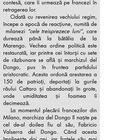
contesă, care îi urmează pe francezi în
retragerea lor.
Odată cu revenirea vechiului regim,
începe o epocă de reacțiune, numită de
milanezi
“cele treisprezece luni”
, care
durează până la bătălia de la
Marengo. Vechea ordine politică este
restaurată, iar printre cei întorși cu sete
de răzbunare se află și marchizul del
Dongo, pus în fruntea partidului
aristocratic. Acesta ordonă arestarea a
150 de patrioți, deportați la gurile
râului Cattaro și abandonați în grote,
unde umiditatea și foamea îi
decimează.
La momentul plecării francezilor din
Milano, marchiza del Dongo îl naște pe
cel de-al doilea fiu al său, Fabricio
Valserra del Dongo. Când acesta
împlinește doi ani, iar fratele său mai