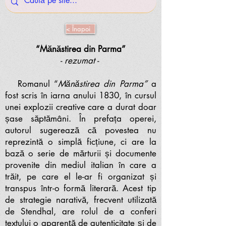
< Înapoi
“Mănăstirea din Parma”
- rezumat -
Romanul “
Mănăstirea din Parma”
a
fost scris în iarna anului 1830, în cursul
unei explozii creative care a durat doar
șase săptămâni. În prefața operei,
autorul sugerează că povestea nu
reprezintă o simplă ficțiune, ci are la
bază o serie de mărturii și documente
provenite din mediul italian în care a
trăit, pe care el le-ar fi organizat și
transpus într-o formă literară. Acest tip
de strategie narativă, frecvent utilizată
de Stendhal, are rolul de a conferi
textului o aparență de autenticitate și de