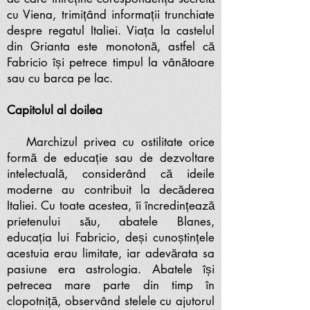
cu Viena, trimițând informații trunchiate
despre regatul Italiei. Viața la castelul
din Grianta este monotonă, astfel că
Fabricio își petrece timpul la vânătoare
sau cu barca pe lac.
Capitolul al doilea
Marchizul privea cu ostilitate orice
formă de educație sau de dezvoltare
intelectuală, considerând că ideile
moderne au contribuit la decăderea
Italiei. Cu toate acestea, îi încredințează
prietenului său, abatele Blanes,
educația lui Fabricio, deși cunoștințele
acestuia erau limitate, iar adevărata sa
pasiune era astrologia. Abatele își
petrecea mare parte din timp în
clopotniță, observând stelele cu ajutorul