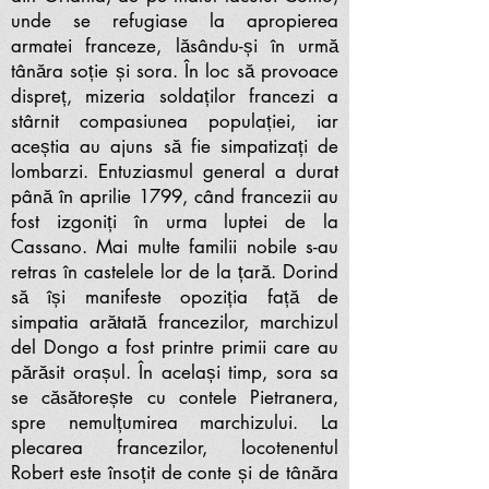
unde se refugiase la apropierea
armatei franceze, lăsându-și în urmă
tânăra soție și sora. În loc să provoace
dispreț, mizeria soldaților francezi a
stârnit compasiunea populației, iar
aceștia au ajuns să fie simpatizați de
lombarzi. Entuziasmul general a durat
până în aprilie 1799, când francezii au
fost izgoniți în urma luptei de la
Cassano. Mai multe familii nobile s-au
retras în castelele lor de la țară. Dorind
să își manifeste opoziția față de
simpatia arătată francezilor, marchizul
del Dongo a fost printre primii care au
părăsit orașul. În același timp, sora sa
se căsătorește cu contele Pietranera,
spre nemulțumirea marchizului. La
plecarea francezilor, locotenentul
Robert este însoțit de conte și de tânăra