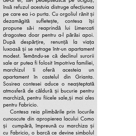
de-al ei, să-l pedepsească pe ucigaș,
însă refuzul acestuia distruge afecțiunea
pe care ea i-o purta. Cu orgoliul rănit și
dezamăgită sufletește, contesa își
propune să-i reaprindă lui Limercati
dragostea doar pentru a-l părăsi apoi.
După despărțire, renunță la viața
luxoasă și se retrage într-un apartament
modest. Temându-se că declinul surorii
sale ar putea fi folosit împotriva familiei,
marchizul îi oferă acesteia un
apartament în castelul din Grianta.
Sosirea contesei aduce o neașteptată
atmosferă de căldură și bucurie pentru
marchiză, pentru fiicele sale,și mai ales
pentru Fabricio.
Contesa reia plimbările prin locurile
cunoscute din apropierea lacului Como
și cumpără, împreună cu marchiza și
cu Fabricio, o barcă ce devine simbolul