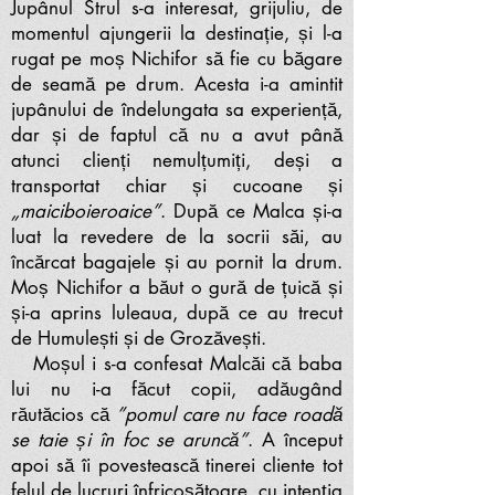
Jupânul Strul s-a interesat, grijuliu, de
momentul ajungerii la destinație, și l-a
rugat pe moș Nichifor să fie cu băgare
de seamă pe drum. Acesta i-a amintit
jupânului de îndelungata sa experiență,
dar și de faptul că nu a avut până
atunci clienți nemulțumiți, deși a
transportat chiar și cucoane și
„maiciboieroaice”
. După ce Malca și-a
luat la revedere de la socrii săi, au
încărcat bagajele și au pornit la drum.
Moș Nichifor a băut o gură de țuică și
și-a aprins luleaua, după ce au trecut
de Humulești și de Grozăvești.
Moșul i s-a confesat Malcăi că baba
lui nu i-a făcut copii, adăugând
răutăcios că
”pomul care nu face roadă
se taie și în foc se aruncă”
. A început
apoi să îi povestească tinerei cliente tot
felul de lucruri înfricoșătoare, cu intenția