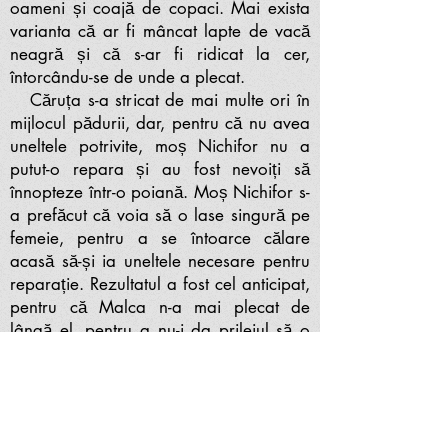
oameni și coajă de copaci. Mai exista
varianta că ar fi mâncat lapte de vacă
neagră și că s-ar fi ridicat la cer,
întorcându-se de unde a plecat.
Căruța s-a stricat de mai multe ori în
mijlocul pădurii, dar, pentru că nu avea
uneltele potrivite, moș Nichifor nu a
putut-o repara și au fost nevoiți să
înnopteze într-o poiană. Moș Nichifor s-
a prefăcut că voia să o lase singură pe
femeie, pentru a se întoarce călare
acasă să-și ia uneltele necesare pentru
reparație. Rezultatul a fost cel anticipat,
pentru că Malca n-a mai plecat de
lângă el, pentru a nu-i da prilejul să o
lase singură.
„Ba unul una, ba altul
alta”
, cei doi au adormit, iar textul nu
spune că s-a întâmplat ceva
condamnabil între ei, ci doar face
aluzie la ce s-ar fi putut întâmpla. Ei s-au