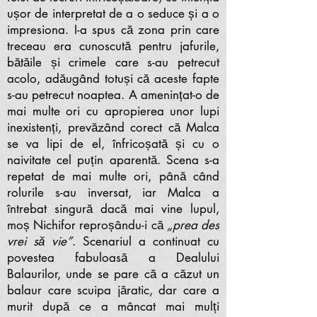
ușor de interpretat de a o seduce și a o
impresiona. I-a spus că zona prin care
treceau era cunoscută pentru jafurile,
bătăile și crimele care s-au petrecut
acolo, adăugând totuși că aceste fapte
s-au petrecut noaptea. A amenințat-o de
mai multe ori cu apropierea unor lupi
inexistenți, prevăzând corect că Malca
se va lipi de el, înfricoșată și cu o
naivitate cel puțin aparentă. Scena s-a
repetat de mai multe ori, până când
rolurile s-au inversat, iar Malca a
întrebat singură dacă mai vine lupul,
moș Nichifor reproșându-i că
„prea des
vrei să vie”
. Scenariul a continuat cu
povestea fabuloasă a Dealului
Balaurilor, unde se pare că a căzut un
balaur care scuipa jăratic, dar care a
murit după ce a mâncat mai mulți