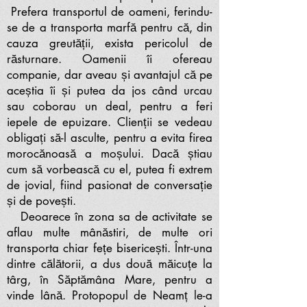
Prefera transportul de oameni, ferindu-
se de a transporta marfă pentru că, din
cauza greutății, exista pericolul de
răsturnare. Oamenii îi ofereau
companie, dar aveau și avantajul că pe
aceștia îi și putea da jos când urcau
sau coborau un deal, pentru a feri
iepele de epuizare. Clienții se vedeau
obligați să-l asculte, pentru a evita firea
morocănoasă a moșului. Dacă știau
cum să vorbească cu el, putea fi extrem
de jovial, fiind pasionat de conversație
și de povești.
Deoarece în zona sa de activitate se
aflau multe mânăstiri, de multe ori
transporta chiar fețe bisericești. Într-una
dintre călătorii, a dus două măicuțe la
târg, în Săptămâna Mare, pentru a
vinde lână. Protopopul de Neamț le-a