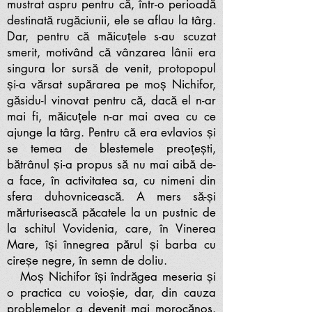
mustrat aspru pentru că, într-o perioadă
destinată rugăciunii, ele se aflau la târg.
Dar, pentru că măicuțele s-au scuzat
smerit, motivând că vânzarea lânii era
singura lor sursă de venit, protopopul
și-a vărsat supărarea pe moș Nichifor,
găsidu-l vinovat pentru că, dacă el n-ar
mai fi, măicuțele n-ar mai avea cu ce
ajunge la târg. Pentru că era evlavios și
se temea de blestemele preoțești,
bătrânul și-a propus să nu mai aibă de-
a face, în activitatea sa, cu nimeni din
sfera duhovnicească. A mers să-și
mărturisească păcatele la un pustnic de
la schitul Vovidenia, care, în Vinerea
Mare, își înnegrea părul și barba cu
cireșe negre, în semn de doliu.
Moș Nichifor își îndrăgea meseria și
o practica cu voioșie, dar, din cauza
problemelor a devenit mai morocănos.