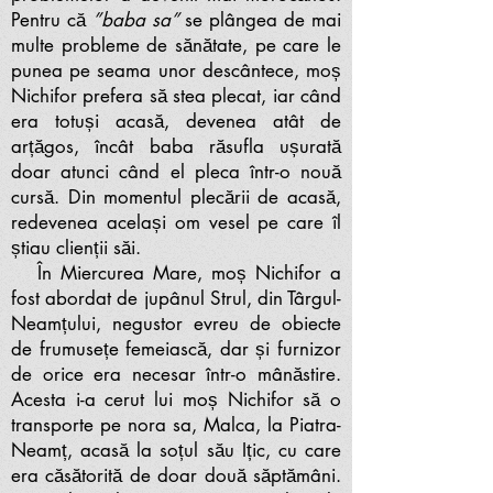
Pentru că
”baba sa”
se plângea de mai
multe probleme de sănătate, pe care le
punea pe seama unor descântece, moș
Nichifor prefera să stea plecat, iar când
era totuși acasă, devenea atât de
arțăgos, încât baba răsufla ușurată
doar atunci când el pleca într-o nouă
cursă. Din momentul plecării de acasă,
redevenea același om vesel pe care îl
știau clienții săi.
În Miercurea Mare, moș Nichifor a
fost abordat de jupânul Strul, din Târgul-
Neamțului, negustor evreu de obiecte
de frumusețe femeiască, dar și furnizor
de orice era necesar într-o mânăstire.
Acesta i-a cerut lui moș Nichifor să o
transporte pe nora sa, Malca, la Piatra-
Neamț, acasă la soțul său Ițic, cu care
era căsătorită de doar două săptămâni.