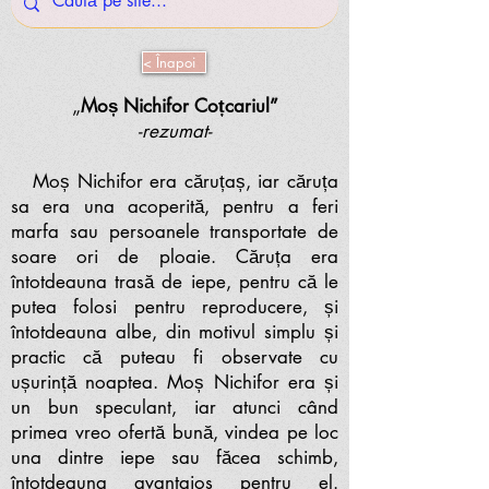
< Înapoi
„
Moș Nichifor Coțcariul”
-rezumat-
Moș Nichifor era căruțaș, iar căruța
sa era una acoperită, pentru a feri
marfa sau persoanele transportate de
soare ori de ploaie. Căruța era
întotdeauna trasă de iepe, pentru că le
putea folosi pentru reproducere, și
întotdeauna albe, din motivul simplu și
practic că puteau fi observate cu
ușurință noaptea. Moș Nichifor era și
un bun speculant, iar atunci când
primea vreo ofertă bună, vindea pe loc
una dintre iepe sau făcea schimb,
întotdeauna avantajos pentru el.