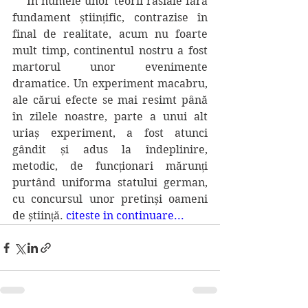
    În numele unor teorii rasiale fără 
fundament științific, contrazise în 
final de realitate, acum nu foarte 
mult timp, continentul nostru a fost 
martorul unor evenimente 
dramatice. Un experiment macabru, 
ale cărui efecte se mai resimt până 
în zilele noastre, parte a unui alt 
uriaș experiment, a fost atunci 
gândit și adus la îndeplinire, 
metodic, de funcționari mărunți 
purtând uniforma statului german, 
cu concursul unor pretinși oameni 
de știință. 
citeste in continuare
...