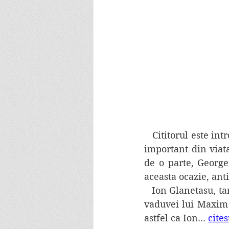
   Cititorul este introdus in lumea satului Pripas si a personajelor sale intr-un moment 
important din viata
de o parte, George 
aceasta ocazie, ant
   Ion Glanetasu, taran sarac si harnic, dar dornic de inavutire, o iubea pe Florica, fata 
vaduvei lui Maxim O
astfel ca Ion... 
cite