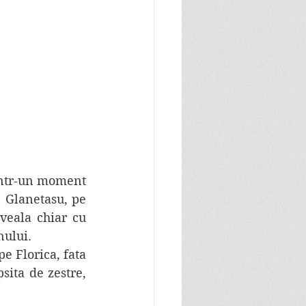
 Glanetasu, pe 
veala chiar cu 
nului.
ita de zestre, 