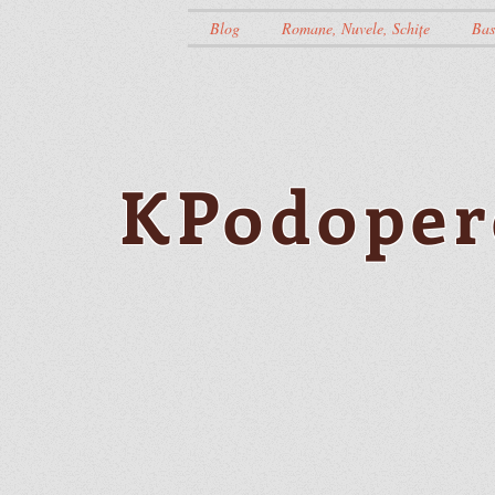
Blog
Romane, Nuvele, Schițe
Bas
KPodoper