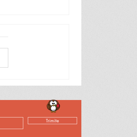
stirea romanului ”Ion”
Trimite