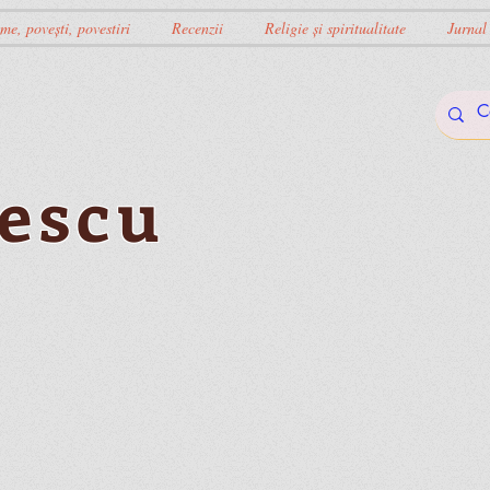
me, povești, povestiri
Recenzii
Religie și spiritualitate
Jurnal
escu